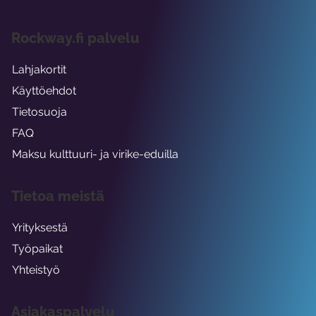
Rockway.fi palvelu
Lahjakortit
Käyttöehdot
Tietosuoja
FAQ
Maksu kulttuuri- ja virike-eduilla
Tietoa meistä
Yrityksestä
Työpaikat
Yhteistyö
Asiakaspalvelu