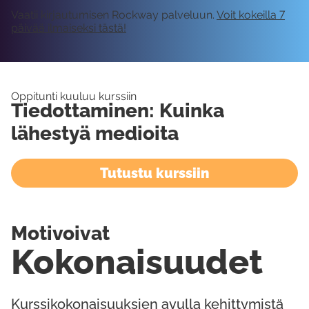
Vaatii kirjautumisen Rockway palveluun.
Voit kokeilla 7
päivää ilmaiseksi tästä!
Oppitunti kuuluu kurssiin
Tiedottaminen: Kuinka
lähestyä medioita
Tutustu kurssiin
Motivoivat
Kokonaisuudet
Kurssikokonaisuuksien avulla kehittymistä