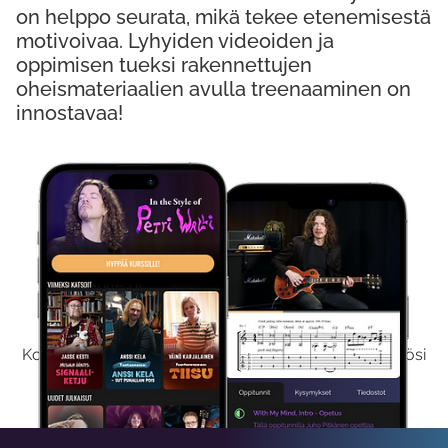
on helppo seurata, mikä tekee etenemisestä
motivoivaa. Lyhyiden videoiden ja
oppimisen tueksi rakennettujen
oheismateriaalien avulla treenaaminen on
innostavaa!
Kokeile Ilmaiseksi
Kokeilemalla ilmaiseksi saat koko sisältömme käyttöösi
viikon ajaksi.