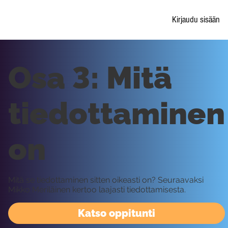
Kirjaudu sisään
Osa 3: Mitä
tiedottaminen
on
Mitä se tiedottaminen sitten oikeasti on? Seuraavaksi
Mikko Meriläinen kertoo laajasti tiedottamisesta.
Katso oppitunti