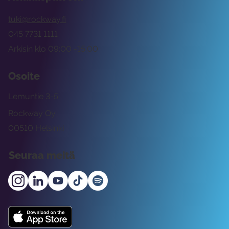
tuki@rockway.fi
045 7731 1111
Arkisin klo 09:00 -15:00
Osoite
Lemuntie 3-5
Rockway Oy
00510 Helsinki
Seuraa meitä