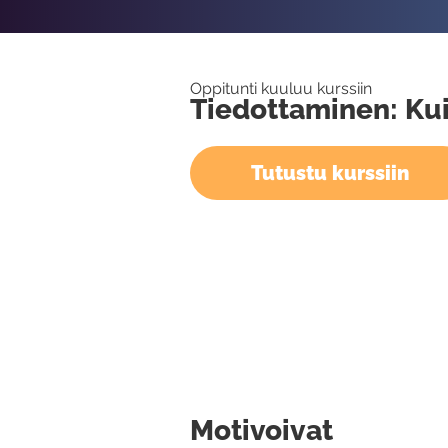
Oppitunti kuuluu kurssiin
Tiedottaminen: Ku
Tutustu kurssiin
Motivoivat