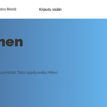
etoa Meistä
Kirjaudu sisään
inen
 huomiota! Tällä oppitunnilla Mikko