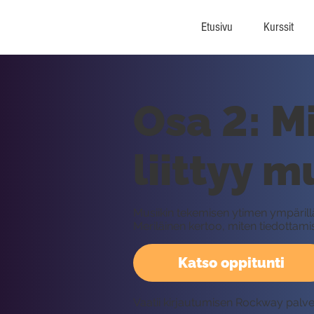
Etusivu
Kurssit
Osa 2: M
liittyy m
Musiikin tekemisen ytimen ympärillä 
Meriläinen kertoo, miten tiedottami
Katso oppitunti
Vaatii kirjautumisen Rockway palv