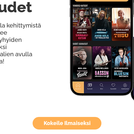
udet
la kehittymistä
kee
Lyhyiden
ksi
alien avulla
a!
Kokeile Ilmaiseksi