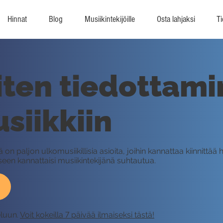
Hinnat
Blog
Musiikintekijöille
Osta lahjaksi
Ti
iten tiedottam
usiikkiin
on paljon ulkomusiikillisia asioita, joihin kannattaa kiinnittää
seen kannattaisi musiikintekijänä suhtautua.
eluun.
Voit kokeilla 7 päivää ilmaiseksi tästä!