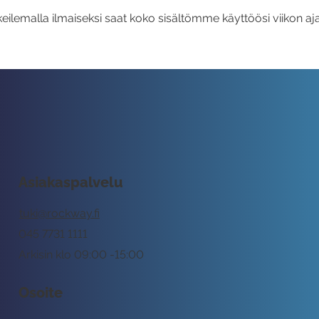
eilemalla ilmaiseksi saat koko sisältömme käyttöösi viikon aja
Asiakaspalvelu
tuki@rockway.fi
045 7731 1111
Arkisin klo 09:00 -15:00
Osoite