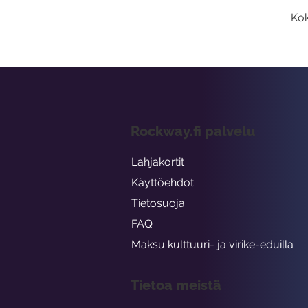
Kok
Rockway.fi palvelu
Lahjakortit
Käyttöehdot
Tietosuoja
FAQ
Maksu kulttuuri- ja virike-eduilla
Tietoa meistä