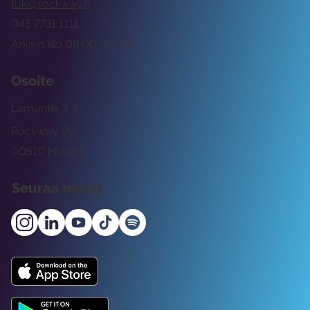
tuki@rockway.fi
045 7731 1111
Arkisin klo 09:00 -15:00
Osoite
Lemuntie 3-5
Rockway Oy
00510 Helsinki
Seuraa meitä