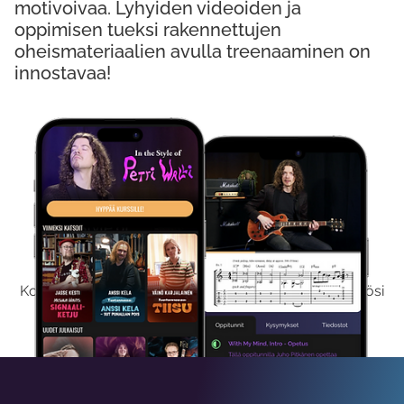
motivoivaa. Lyhyiden videoiden ja
oppimisen tueksi rakennettujen
oheismateriaalien avulla treenaaminen on
innostavaa!
Kokeile Ilmaiseksi
Kokeilemalla ilmaiseksi saat koko sisältömme käyttöösi
viikon ajaksi.