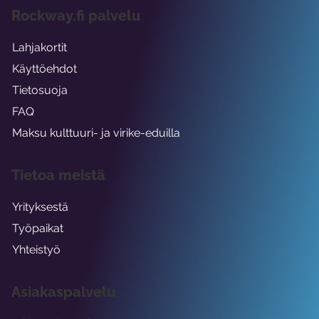
Rockway.fi palvelu
Lahjakortit
Käyttöehdot
Tietosuoja
FAQ
Maksu kulttuuri- ja virike-eduilla
Tietoa meistä
Yrityksestä
Työpaikat
Yhteistyö
Asiakaspalvelu