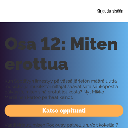
Kirjaudu sisään
Osa 12: Miten
erottua
Kun Spotifyyn ilmestyy päivässä järjetön määrä uutta
musiikkia ja musikkitoimittajat saavat sata sähköpostia
päivässä, miten sinä erotut joukosta? Nyt Mikko
Meriläinen kertoo parhaat keinot.
Katso oppitunti
Vaatii kirjautumisen Rockway palveluun.
Voit kokeilla 7