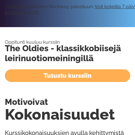
Vaatii kirjautumisen Rockway palveluun.
Voit kokeilla 7 päi
ilmaiseksi tästä!
Oppitunti kuuluu kurssiin
The Oldies - klassikkobiisejä
leirinuotiomeiningillä
Tutustu kurssiin
Motivoivat
Kokonaisuudet
Kurssikokonaisuuksien avulla kehittymistä