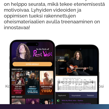
on helppo seurata, mikä tekee etenemisestä
motivoivaa. Lyhyiden videoiden ja
oppimisen tueksi rakennettujen
oheismateriaalien avulla treenaaminen on
innostavaa!
Kokeile Ilmaiseksi
Kokeilemalla ilmaiseksi saat koko sisältömme käyttöösi
viikon ajaksi.