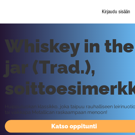
Kirjaudu sisään
Whiskey in the
jar (Trad.),
soittoesimerkk
Huippuluokan klassikko, joka taipuu rauhalliseen leirinuoti
tai vaikkapa Metallican raskaampaan menoon!
Katso oppitunti