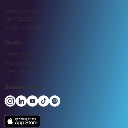
tuki@rockway.fi
045 7731 1111
Arkisin klo 09:00 -15:00
Osoite
Lemuntie 3-5
Rockway Oy
00510 Helsinki
Seuraa meitä