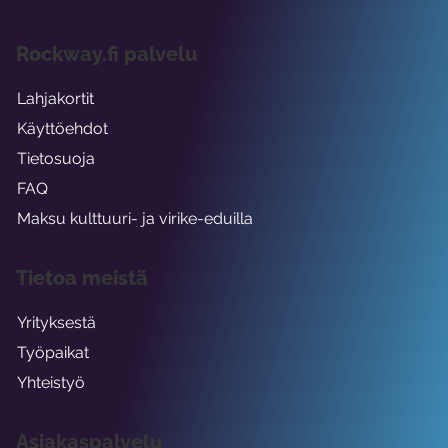
Rockway.fi palvelu
Lahjakortit
Käyttöehdot
Tietosuoja
FAQ
Maksu kulttuuri- ja virike-eduilla
Tietoa meistä
Yrityksestä
Työpaikat
Yhteistyö
Asiakaspalvelu