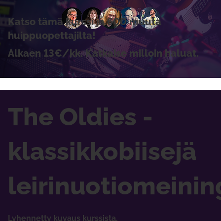
Katso tämä kurssi ja 600 muuta
huippuopettajilta!
Alkaen 13€/kk. Katkaise milloin haluat.
The Oldies -
klassikkobiisejä
leirinuotiomeinin
Lyhennetty kuvaus kurssista.