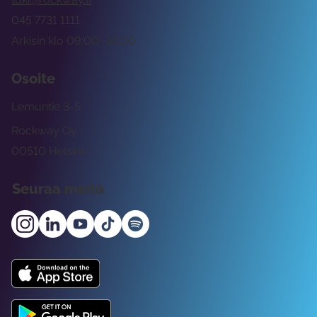
045 7731 1111
Arkisin klo 09:00 -15:00
Osoite
Lemuntie 3-5
Rockway Oy
00510 Helsinki
Seuraa meitä