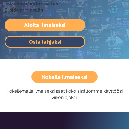
Jatkuvasti uutta sisältöä
Ei sido mihinkään
Aloita ilmaiseksi
Osta lahjaksi
Kokeile Ilmaiseksi
Kokeilemalla ilmaiseksi saat koko sisältömme käyttöösi
viikon ajaksi.