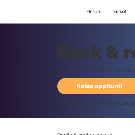
Etusivu
Kurssit
Rock & ro
Electric Light Orchestra (The Oldies
Katso oppitunti
Vaatii kirjautumisen Rockway palv
Oppitunti kuuluu kurssiin