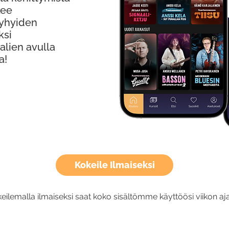
kee
Lyhyiden
ksi
alien avulla
a!
Kokeile Ilmaiseksi
eilemalla ilmaiseksi saat koko sisältömme käyttöösi viikon aja