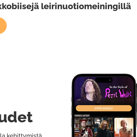
kkobiisejä leirinuotiomeiningillä
udet
la kehittymistä