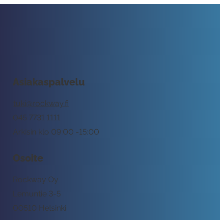
Asiakaspalvelu
tuki@rockway.fi
045 7731 1111
Arkisin klo 09:00 -15:00
Osoite
Rockway Oy
Lemuntie 3-5
00510 Helsinki