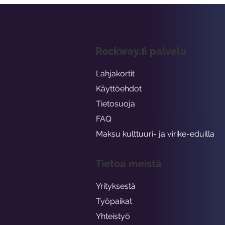
Rockway.fi palvelu
Lahjakortit
Käyttöehdot
Tietosuoja
FAQ
Maksu kulttuuri- ja virike-eduilla
Tietoa meistä
Yrityksestä
Työpaikat
Yhteistyö