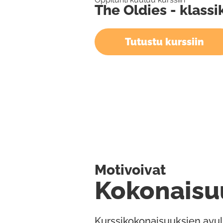
The Oldies - klassi
Tutustu kurssiin
Motivoivat
Kokonaisu
Kurssikokonaisuuksien avul