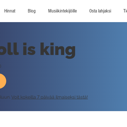
Hinnat
Blog
Musiikintekijöille
Osta lahjaksi
Ti
ll is king
)
eluun.
Voit kokeilla 7 päivää ilmaiseksi tästä!