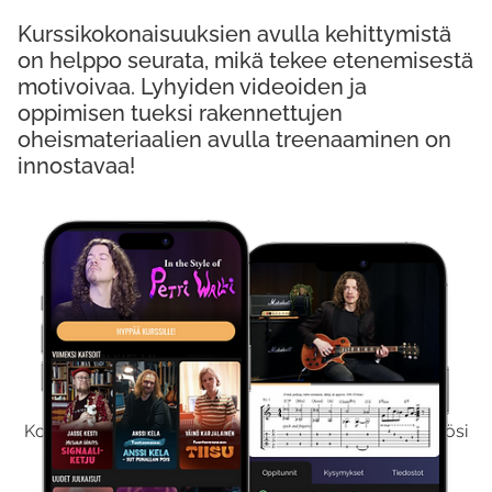
Kurssikokonaisuuksien avulla kehittymistä
on helppo seurata, mikä tekee etenemisestä
motivoivaa. Lyhyiden videoiden ja
oppimisen tueksi rakennettujen
oheismateriaalien avulla treenaaminen on
innostavaa!
Kokeile Ilmaiseksi
Kokeilemalla ilmaiseksi saat koko sisältömme käyttöösi
viikon ajaksi.