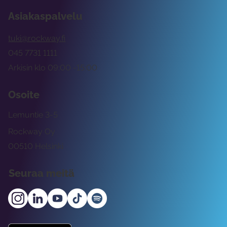
Asiakaspalvelu
tuki@rockway.fi
045 7731 1111
Arkisin klo 09:00 -15:00
Osoite
Lemuntie 3-5
Rockway Oy
00510 Helsinki
Seuraa meitä