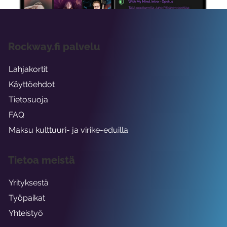
Rockway.fi palvelu
Lahjakortit
Käyttöehdot
Tietosuoja
FAQ
Maksu kulttuuri- ja virike-eduilla
Tietoa meistä
Yrityksestä
Työpaikat
Yhteistyö