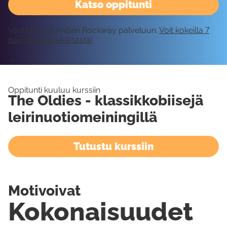
Katso oppitunti
Vaatii kirjautumisen Rockway palveluun.
Voit kokeilla 7
päivää ilmaiseksi tästä!
Oppitunti kuuluu kurssiin
The Oldies - klassikkobiisejä
leirinuotiomeiningillä
Tutustu kurssiin
Motivoivat
Kokonaisuudet