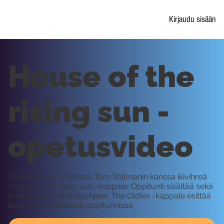
Kirjaudu sisään
House of the
rising sun -
opetusvideo
Opettelemme yhdessä Tom Stillmanin kanssa ikivihreä
House of the rising sun -kappale. Oppitunti sisältää sekä
soinnut että näppäilyohjeet. The Oldies -kappale esittää
kappaleen erillisessä oppitunnissa.