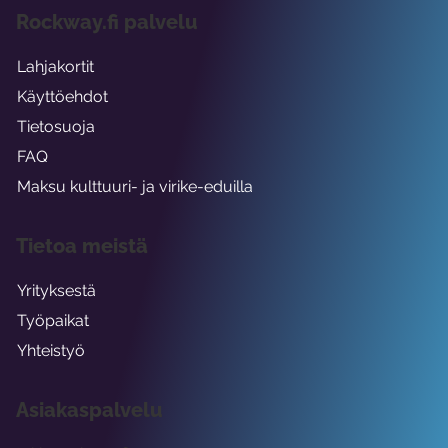
Rockway.fi palvelu
Lahjakortit
Käyttöehdot
Tietosuoja
FAQ
Maksu kulttuuri- ja virike-eduilla
Tietoa meistä
Yrityksestä
Työpaikat
Yhteistyö
Asiakaspalvelu