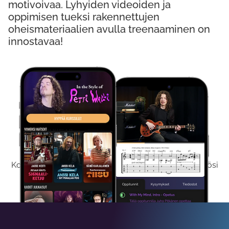
motivoivaa. Lyhyiden videoiden ja
oppimisen tueksi rakennettujen
oheismateriaalien avulla treenaaminen on
innostavaa!
Kokeile Ilmaiseksi
Kokeilemalla ilmaiseksi saat koko sisältömme käyttöösi
viikon ajaksi.