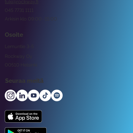
tuki@rockway.fi
045 7731 1111
Arkisin klo 09:00 -15:00
Osoite
Lemuntie 3-5
Rockway Oy
00510 Helsinki
Seuraa meitä