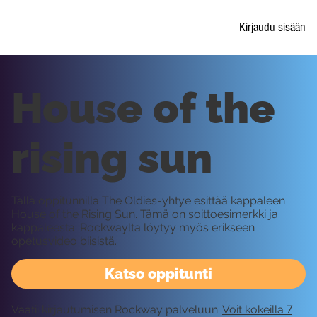
Kirjaudu sisään
House of the
rising sun
Tällä oppitunnilla The Oldies-yhtye esittää kappaleen
House of the Rising Sun. Tämä on soittoesimerkki ja
kappaleesta. Rockwaylta löytyy myös erikseen
opetusvideo biisistä.
Katso oppitunti
Vaatii kirjautumisen Rockway palveluun.
Voit kokeilla 7