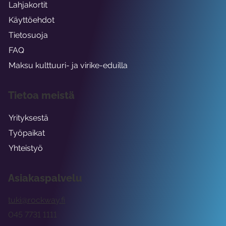
Lahjakortit
Käyttöehdot
Tietosuoja
FAQ
Maksu kulttuuri- ja virike-eduilla
Tietoa meistä
Yrityksestä
Työpaikat
Yhteistyö
Asiakaspalvelu
tuki@rockway.fi
045 7731 1111