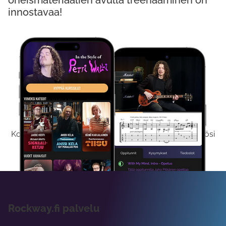
oheismateriaalien avulla treenaaminen on
innostavaa!
Kokeile Ilmaiseksi
Kokeilemalla ilmaiseksi saat koko sisältömme käyttöösi
viikon ajaksi.
Rockway.fi palvelu