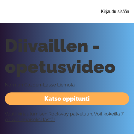
Kirjaudu sisään
Diivaillen -
opetusvideo
Norman Cazden-Lasse Liemola
Katso oppitunti
Vaatii kirjautumisen Rockway palveluun.
Voit kokeilla 7
päivää ilmaiseksi tästä!