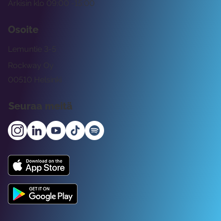
Arkisin klo 09:00 -15:00
Osoite
Lemuntie 3-5
Rockway Oy
00510 Helsinki
Seuraa meitä