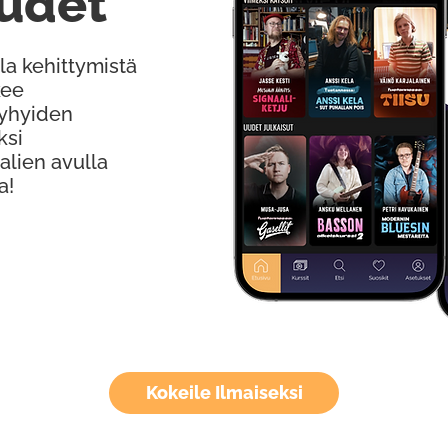
udet
la kehittymistä
kee
Lyhyiden
ksi
alien avulla
a!
Kokeile Ilmaiseksi