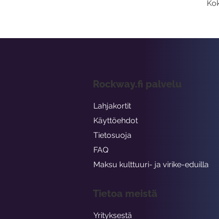
Kok
Rockway.fi palvelu
Lahjakortit
Käyttöehdot
Tietosuoja
FAQ
Maksu kulttuuri- ja virike-eduilla
Tietoa meistä
Yrityksestä