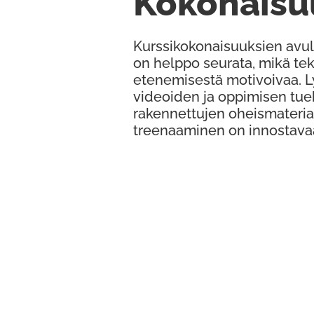
Kokonaisu
Kurssikokonaisuuksien avul
on helppo seurata, mikä te
etenemisestä motivoivaa. 
videoiden ja oppimisen tue
rakennettujen oheismateria
treenaaminen on innostava