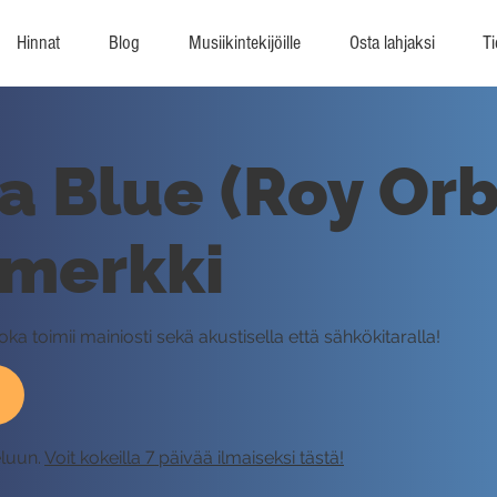
Hinnat
Blog
Musiikintekijöille
Osta lahjaksi
Ti
ia Blue (Roy Orb
imerkki
joka toimii mainiosti sekä akustisella että sähkökitaralla!
eluun.
Voit kokeilla 7 päivää ilmaiseksi tästä!