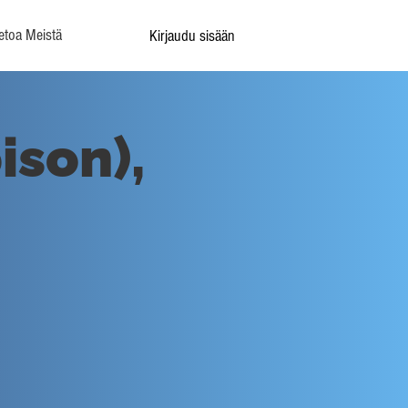
etoa Meistä
Kirjaudu sisään
ison),