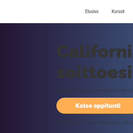
Etusivu
Kurssit
Californ
soittoes
Upea ja helposti lähestyttävä biisi, 
Katso oppitunti
Vaatii kirjautumisen Rockway palv