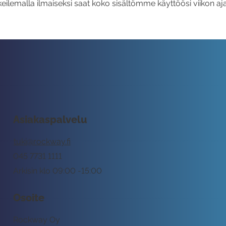
eilemalla ilmaiseksi saat koko sisältömme käyttöösi viikon aja
Asiakaspalvelu
tuki@rockway.fi
045 7731 1111
Arkisin klo 09:00 -15:00
Osoite
Rockway Oy