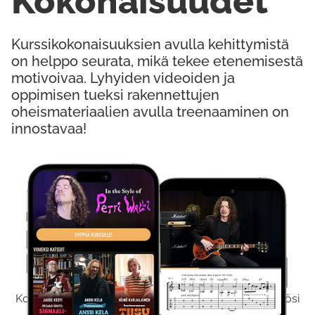
Kokonaisuudet
Kurssikokonaisuuksien avulla kehittymistä
on helppo seurata, mikä tekee etenemisestä
motivoivaa. Lyhyiden videoiden ja
oppimisen tueksi rakennettujen
oheismateriaalien avulla treenaaminen on
innostavaa!
Kokeile Ilmaiseksi
Kokeilemalla ilmaiseksi saat koko sisältömme käyttöösi
viikon ajaksi.