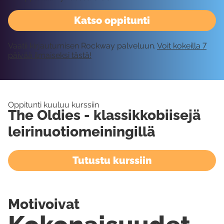
Katso oppitunti
Vaatii kirjautumisen Rockway palveluun.
Voit kokeilla 7
päivää ilmaiseksi tästä!
Oppitunti kuuluu kurssiin
The Oldies - klassikkobiisejä
leirinuotiomeiningillä
Tutustu kurssiin
Motivoivat