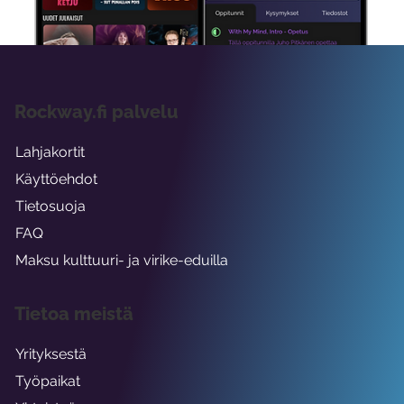
Rockway.fi palvelu
Lahjakortit
Käyttöehdot
Tietosuoja
FAQ
Maksu kulttuuri- ja virike-eduilla
Tietoa meistä
Yrityksestä
Työpaikat