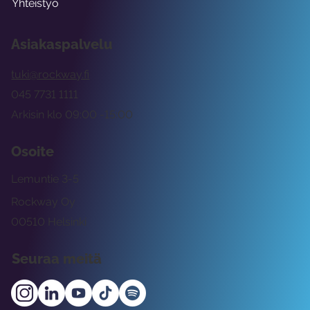
Yhteistyö
Asiakaspalvelu
tuki@rockway.fi
045 7731 1111
Arkisin klo 09:00 -15:00
Osoite
Lemuntie 3-5
Rockway Oy
00510 Helsinki
Seuraa meitä