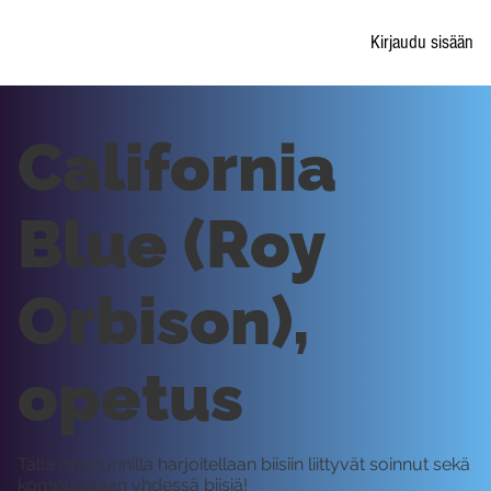
Kirjaudu sisään
California
Blue (Roy
Orbison),
opetus
Tällä oppitunnilla harjoitellaan biisiin liittyvät soinnut sekä
komppaillaan yhdessä biisiä!