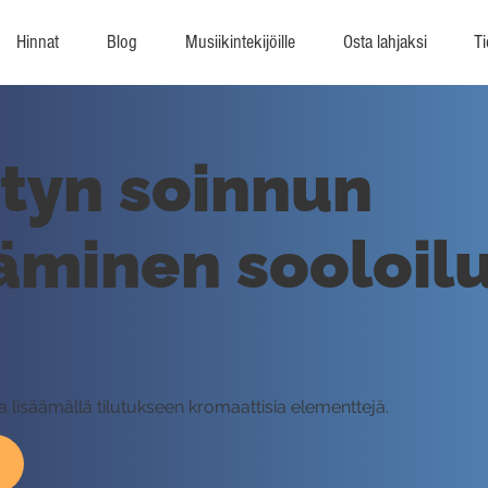
Hinnat
Blog
Musiikintekijöille
Osta lahjaksi
Ti
tyn soinnun
minen sooloilu
 lisäämällä tilutukseen kromaattisia elementtejä.