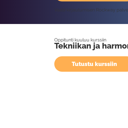
Vaatii kirjautumisen Rockway palv
Oppitunti kuuluu kurssiin
Tekniikan ja harmo
Tutustu kurssiin