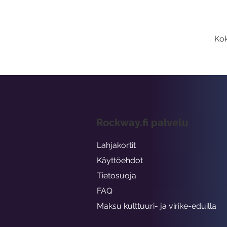
Kok
Rockway.fi palvelu
Lahjakortit
Käyttöehdot
Tietosuoja
FAQ
Maksu kulttuuri- ja virike-eduilla