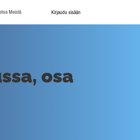
etoa Meistä
Kirjaudu sisään
ssa, osa