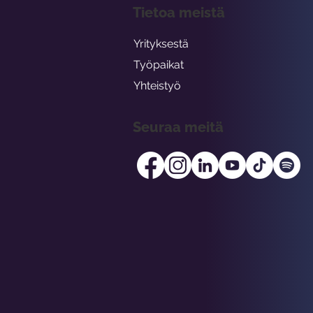
Tietoa meistä
Yrityksestä
Työpaikat
Yhteistyö
Seuraa meitä