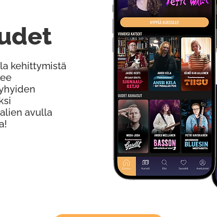
udet
la kehittymistä
kee
Lyhyiden
ksi
alien avulla
a!