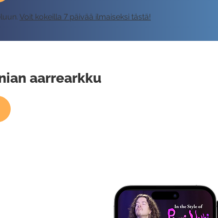
eluun.
Voit kokeilla 7 päivää ilmaiseksi tästä!
nian aarrearkku