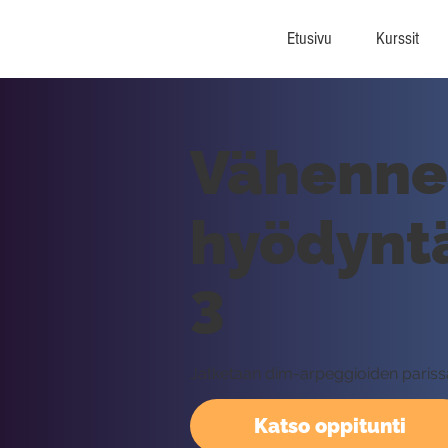
Etusivu
Kurssit
Vähenne
hyödyntä
3
Jatketaan dim-arpeggioiden parissa
Katso oppitunti