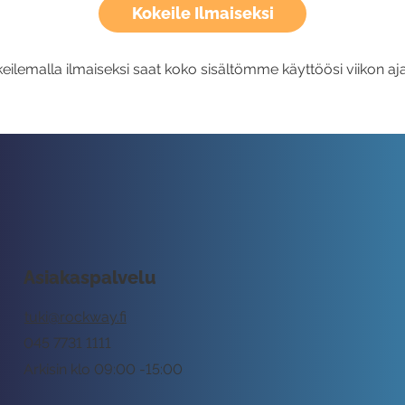
Kokeile Ilmaiseksi
eilemalla ilmaiseksi saat koko sisältömme käyttöösi viikon aja
Asiakaspalvelu
tuki@rockway.fi
045 7731 1111
Arkisin klo 09:00 -15:00