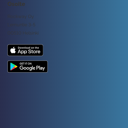
Osoite
Rockway Oy
Lemuntie 3-5
00510 Helsinki