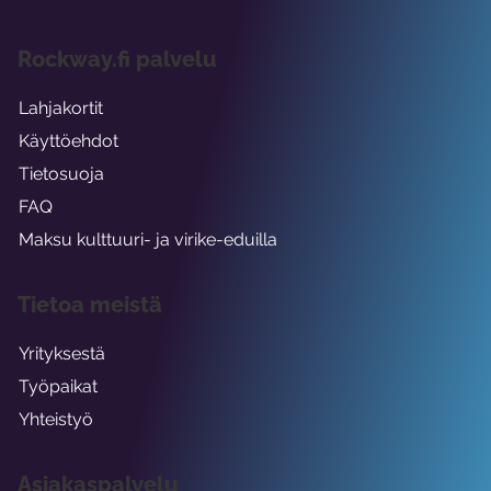
Rockway.fi palvelu
Lahjakortit
Käyttöehdot
Tietosuoja
FAQ
Maksu kulttuuri- ja virike-eduilla
Tietoa meistä
Yrityksestä
Työpaikat
Yhteistyö
Asiakaspalvelu