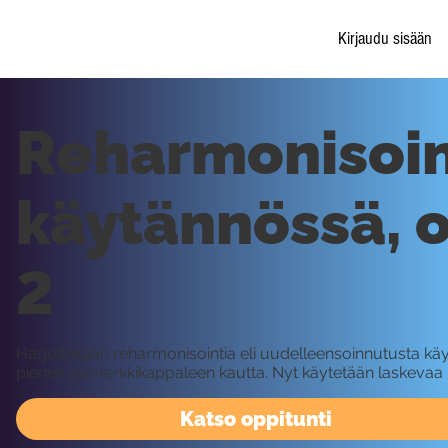
Kirjaudu sisään
Reharmonisoin
käytännössä, 
2
Harjoitellaan reharmonisointia eli uudelleensoinnutusta k
pienen esimerkkikappaleen kautta. Nyt käytetään laskevaa 
Katso oppitunti