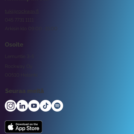
tuki@rockway.fi
045 7731 1111
Arkisin klo 09:00 -15:00
Osoite
Lemuntie 3-5
Rockway Oy
00510 Helsinki
Seuraa meitä