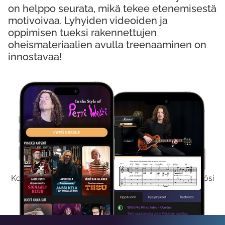
on helppo seurata, mikä tekee etenemisestä
motivoivaa. Lyhyiden videoiden ja
oppimisen tueksi rakennettujen
oheismateriaalien avulla treenaaminen on
innostavaa!
Kokeile Ilmaiseksi
Kokeilemalla ilmaiseksi saat koko sisältömme käyttöösi
viikon ajaksi.