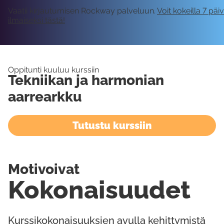
Vaatii kirjautumisen Rockway palveluun.
Voit kokeilla 7 päi
ilmaiseksi tästä!
Oppitunti kuuluu kurssiin
Tekniikan ja harmonian
aarrearkku
Tutustu kurssiin
Motivoivat
Kokonaisuudet
Kurssikokonaisuuksien avulla kehittymistä