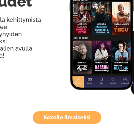
udet
la kehittymistä
kee
Lyhyiden
ksi
alien avulla
a!
Kokeile Ilmaiseksi