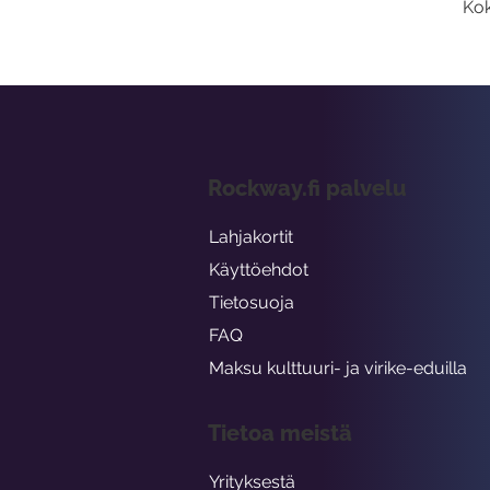
Kok
Rockway.fi palvelu
Lahjakortit
Käyttöehdot
Tietosuoja
FAQ
Maksu kulttuuri- ja virike-eduilla
Tietoa meistä
Yrityksestä