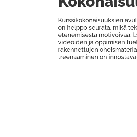
Kokonaisu
Kurssikokonaisuuksien avul
on helppo seurata, mikä te
etenemisestä motivoivaa. 
videoiden ja oppimisen tue
rakennettujen oheismateria
treenaaminen on innostava