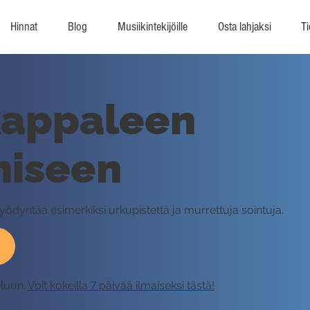
Hinnat
Blog
Musiikintekijöille
Osta lahjaksi
Ti
kappaleen
miseen
dyntää esimerkiksi urkupistettä ja murrettuja sointuja.
eluun.
Voit kokeilla 7 päivää ilmaiseksi tästä!