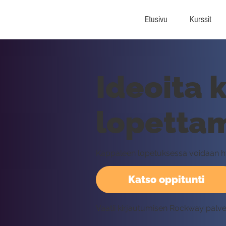
Etusivu
Kurssit
Ideoita 
lopetta
Kappaleen lopetuksessa voidaan hyö
Katso oppitunti
Vaatii kirjautumisen Rockway palv