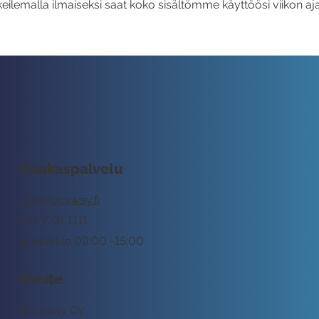
eilemalla ilmaiseksi saat koko sisältömme käyttöösi viikon aja
Asiakaspalvelu
tuki@rockway.fi
045 7731 1111
Arkisin klo 09:00 -15:00
Osoite
Rockway Oy