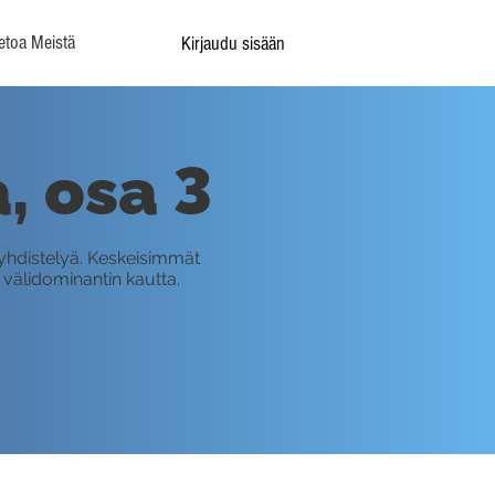
etoa Meistä
Kirjaudu sisään
, osa 3
 yhdistelyä. Keskeisimmät
ti välidominantin kautta.