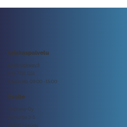
Asiakaspalvelu
tuki@rockway.fi
045 7731 1111
Arkisin klo 09:00 -15:00
Osoite
Rockway Oy
Lemuntie 3-5
00510 Helsinki