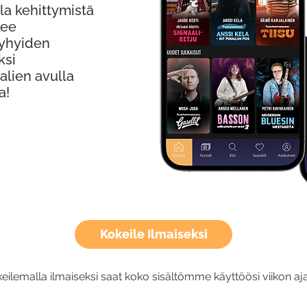
la kehittymistä
kee
Lyhyiden
ksi
alien avulla
a!
Kokeile Ilmaiseksi
eilemalla ilmaiseksi saat koko sisältömme käyttöösi viikon aja