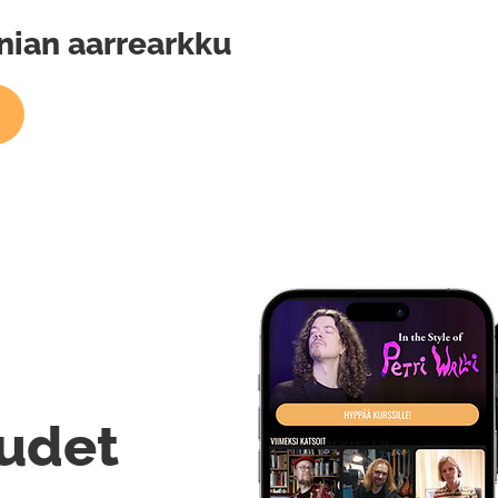
nian aarrearkku
udet