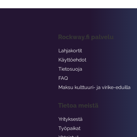
Rockway.fi palvelu
Lahjakortit
Käyttöehdot
Tietosuoja
FAQ
Maksu kulttuuri- ja virike-eduilla
Tietoa meistä
Yrityksestä
Työpaikat