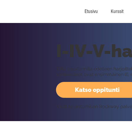
Etusivu
Kurssit
I-IV-V-ha
Tällä oppitunnilla edelleen harjoit
sointuasteet ovat ensimmäinen (I), nel
Katso oppitunti
Vaatii kirjautumisen Rockway palv