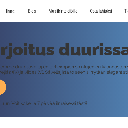
Hinnat
Blog
Musiikintekijöille
Osta lahjaksi
Ti
rjoitus duurissa
telemme duurisävellajien tärkeimpien sointujen eri käännösten
jäs (IV) ja viides (V). Sävellajista toiseen siirrytään elegantis
eluun.
Voit kokeilla 7 päivää ilmaiseksi tästä!