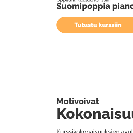
Suomipoppia pianol
Tutustu kurssiin
Motivoivat
Kokonaisu
Kurssikokonaisuuksien avul