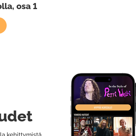
la, osa 1
udet
la kehittymistä