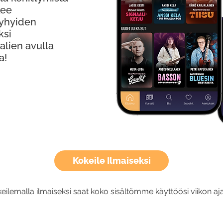
kee
Lyhyiden
ksi
alien avulla
a!
Kokeile Ilmaiseksi
eilemalla ilmaiseksi saat koko sisältömme käyttöösi viikon aja