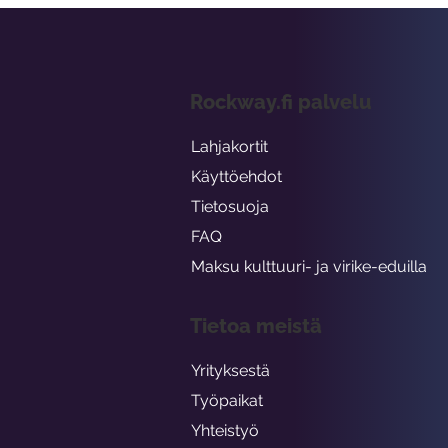
Rockway.fi palvelu
Lahjakortit
Käyttöehdot
Tietosuoja
FAQ
Maksu kulttuuri- ja virike-eduilla
Tietoa meistä
Yrityksestä
Työpaikat
Yhteistyö