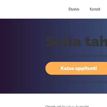
Etusivu
Kurssit
Salla tah
Tällä oppitunnulla soitetaan yhdes
Katso oppitunti
Vaatii kirjautumisen Rockway palv
Oppitunti kuuluu kurssiin