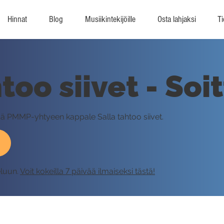
Hinnat
Blog
Musiikintekijöille
Osta lahjaksi
Ti
too siivet - Soi
sä PMMP-yhtyeen kappale Salla tahtoo siivet.
eluun.
Voit kokeilla 7 päivää ilmaiseksi tästä!