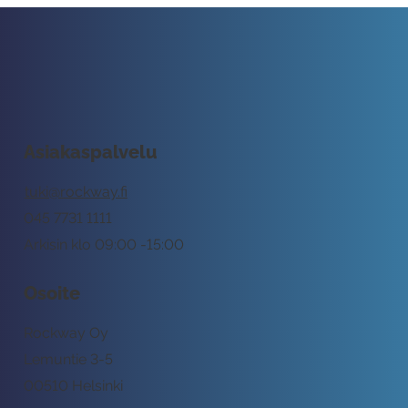
Asiakaspalvelu
tuki@rockway.fi
045 7731 1111
Arkisin klo 09:00 -15:00
Osoite
Rockway Oy
Lemuntie 3-5
00510 Helsinki