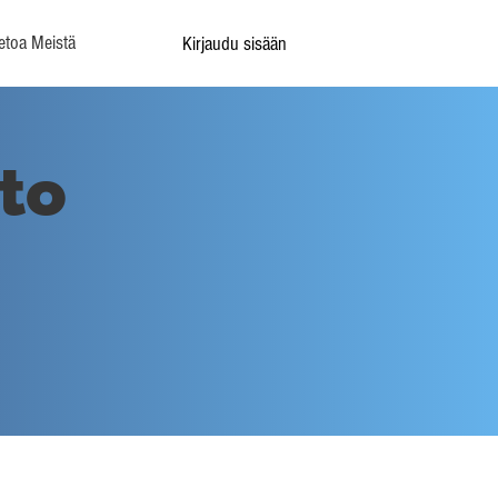
etoa Meistä
Kirjaudu sisään
tto