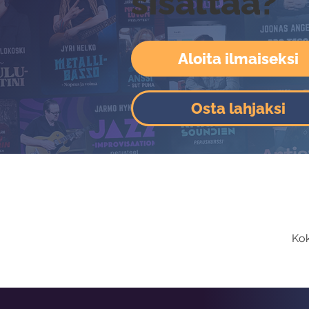
sisältää?
Aloita ilmaiseksi
Osta lahjaksi
Kok