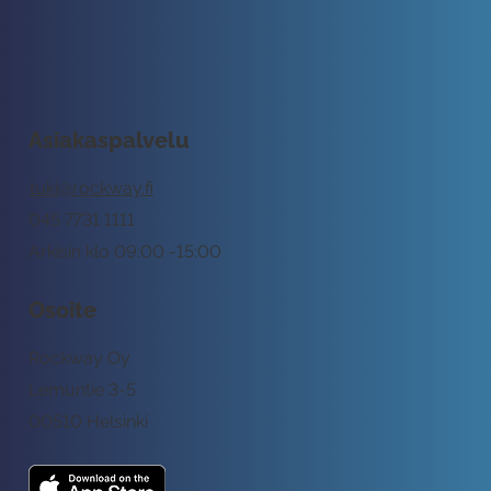
Asiakaspalvelu
tuki@rockway.fi
045 7731 1111
Arkisin klo 09:00 -15:00
Osoite
Rockway Oy
Lemuntie 3-5
00510 Helsinki