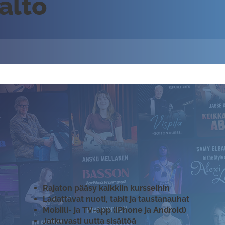
sältö
Rajaton pääsy kaikkiin kursseihin
Ladattavat nuoti, tabit ja taustanauhat
Mobiili- ja TV-app (iPhone ja Android)
Jatkuvasti uutta sisältöä