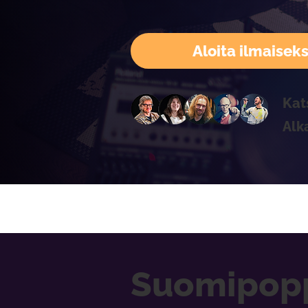
Aloita ilmaiseks
Kat
Alk
Suomipoppi