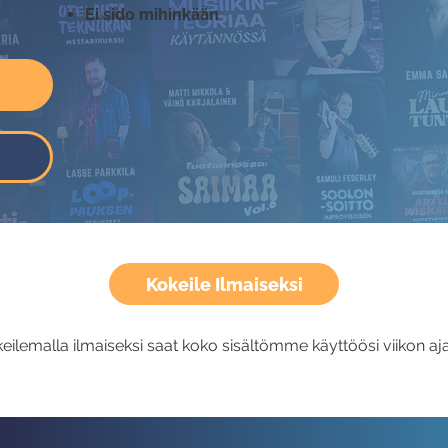
Ei sido mihinkään
Kokeile Ilmaiseksi
eilemalla ilmaiseksi saat koko sisältömme käyttöösi viikon aja