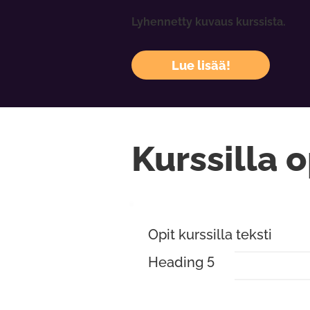
Lyhennetty kuvaus kurssista.
Lue lisää!
Kurssilla o
Opit kurssilla teksti
Heading 5