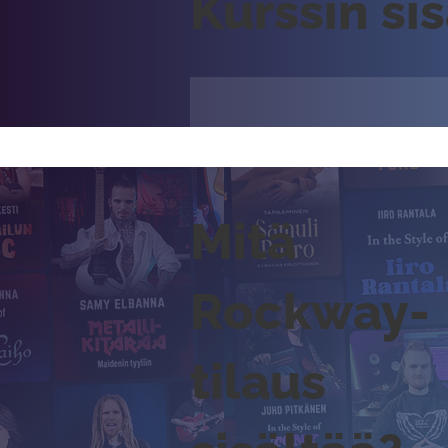
Kurssin si
Mitä
Rockway-
tilaus