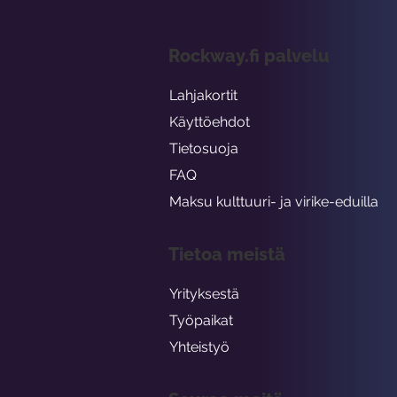
Rockway.fi palvelu
Lahjakortit
Käyttöehdot
Tietosuoja
FAQ
Maksu kulttuuri- ja virike-eduilla
Tietoa meistä
Yrityksestä
Työpaikat
Yhteistyö