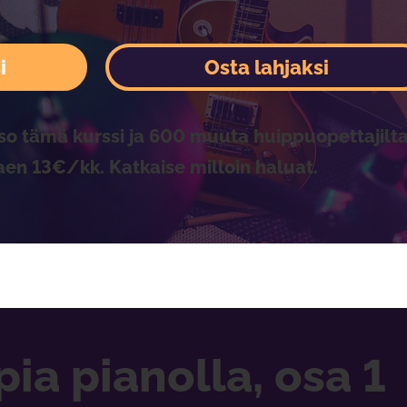
i
Osta lahjaksi
so tämä kurssi ja 600 muuta huippuopettajilta
aen 13€/kk. Katkaise milloin haluat.
a pianolla, osa 1