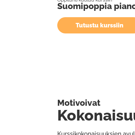
Suomipoppia pianol
Tutustu kurssiin
Motivoivat
Kokonaisu
Kurssikokonaisuuksien avul