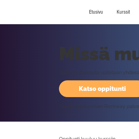
Etusivu
Kurssit
Missä mu
Tällä oppitunnulla soitetaan yhdes
Katso oppitunti
Vaatii kirjautumisen Rockway palv
Oppitunti kuuluu kurssiin