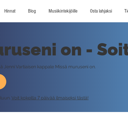
Hinnat
Blog
Musiikintekijöille
Osta lahjaksi
Ti
ruseni on - Soi
sä Jenni Vartiaisen kappale Missä muruseni on.
eluun.
Voit kokeilla 7 päivää ilmaiseksi tästä!