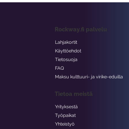
Rockway.fi palvelu
Lahjakortit
Käyttöehdot
Tietosuoja
FAQ
Maksu kulttuuri- ja virike-eduilla
Tietoa meistä
Yrityksestä
Työpaikat
Yhteistyö