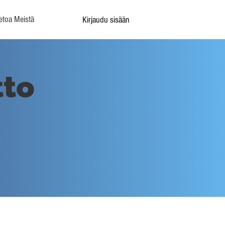
etoa Meistä
Kirjaudu sisään
tto