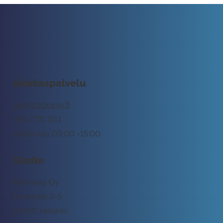
Asiakaspalvelu
tuki@rockway.fi
045 7731 1111
Arkisin klo 09:00 -15:00
Osoite
Rockway Oy
Lemuntie 3-5
00510 Helsinki