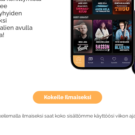
kee
Lyhyiden
ksi
alien avulla
a!
Kokeile Ilmaiseksi
eilemalla ilmaiseksi saat koko sisältömme käyttöösi viikon aja