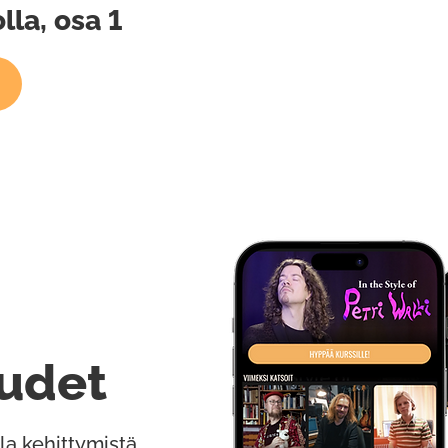
la, osa 1
udet
la kehittymistä