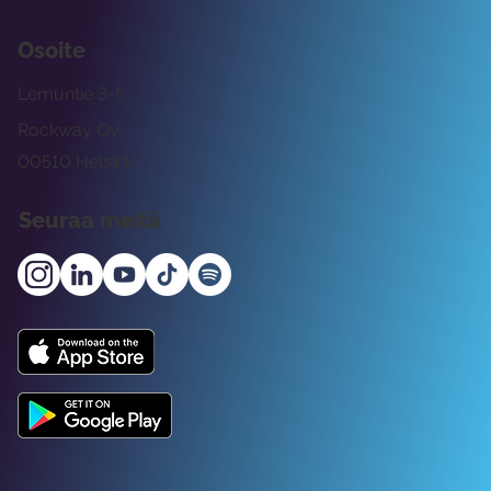
Osoite
Lemuntie 3-5
Rockway Oy
00510 Helsinki
Seuraa meitä