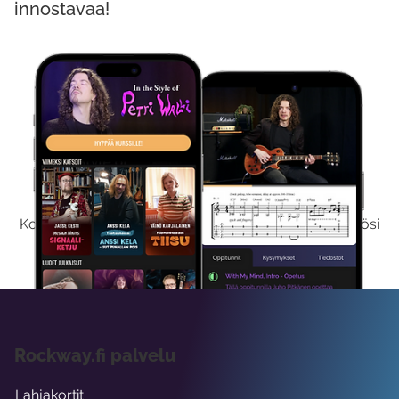
innostavaa!
Kokeile Ilmaiseksi
Kokeilemalla ilmaiseksi saat koko sisältömme käyttöösi
viikon ajaksi.
Rockway.fi palvelu
Lahjakortit