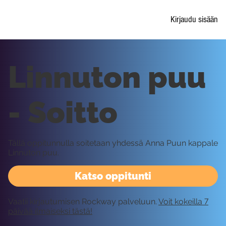
Kirjaudu sisään
Linnuton puu
- Soitto
Tällä oppitunnulla soitetaan yhdessä Anna Puun kappale
Linnuton puu.
Katso oppitunti
Vaatii kirjautumisen Rockway palveluun.
Voit kokeilla 7
päivää ilmaiseksi tästä!