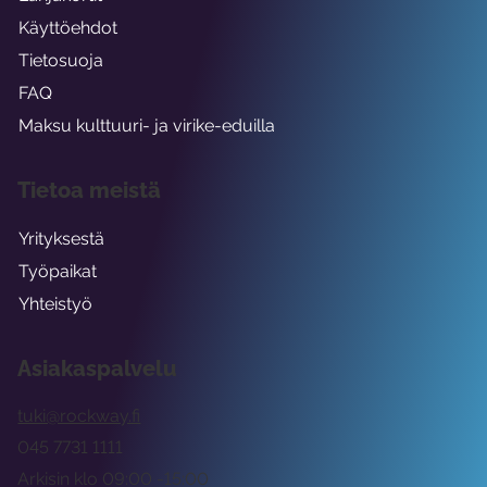
Käyttöehdot
Tietosuoja
FAQ
Maksu kulttuuri- ja virike-eduilla
Tietoa meistä
Yrityksestä
Työpaikat
Yhteistyö
Asiakaspalvelu
tuki@rockway.fi
045 7731 1111
Arkisin klo 09:00 -15:00