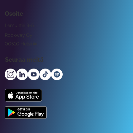
Osoite
Lemuntie 3-5
Rockway Oy
00510 Helsinki
Seuraa meitä