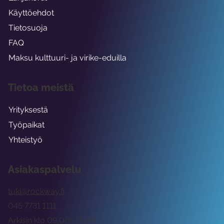
Käyttöehdot
Tietosuoja
FAQ
Maksu kulttuuri- ja virike-eduilla
Tietoa meistä
Yrityksestä
Työpaikat
Yhteistyö
Asiakaspalvelu
tuki@rockway.fi
045 7731 1111
Arkisin klo 09:00 -15:00