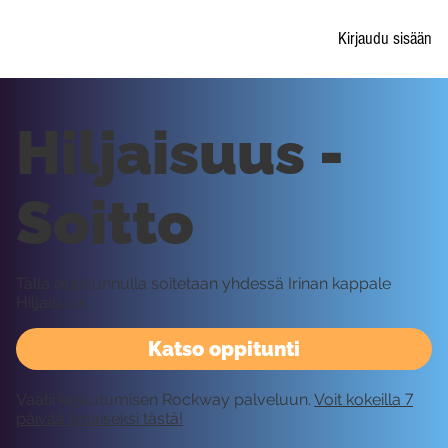
Kirjaudu sisään
Hiljaisuus -
Soitto
Tällä oppitunnulla soitetaan yhdessä Irinan kappale
Hiljaisuus.
Katso oppitunti
Vaatii kirjautumisen Rockway palveluun.
Voit kokeilla 7
päivää ilmaiseksi tästä!