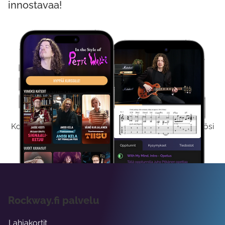
innostavaa!
Kokeile Ilmaiseksi
Kokeilemalla ilmaiseksi saat koko sisältömme käyttöösi
viikon ajaksi.
Rockway.fi palvelu
Lahjakortit