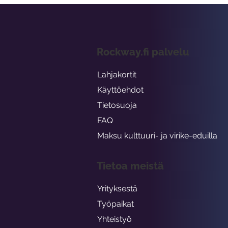
Rockway.fi palvelu
Lahjakortit
Käyttöehdot
Tietosuoja
FAQ
Maksu kulttuuri- ja virike-eduilla
Tietoa meistä
Yrityksestä
Työpaikat
Yhteistyö