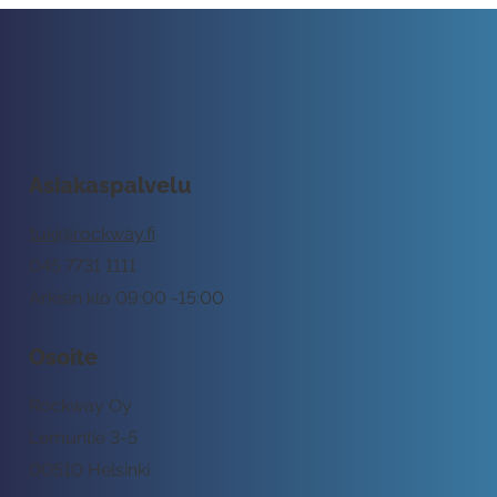
Asiakaspalvelu
tuki@rockway.fi
045 7731 1111
Arkisin klo 09:00 -15:00
Osoite
Rockway Oy
Lemuntie 3-5
00510 Helsinki