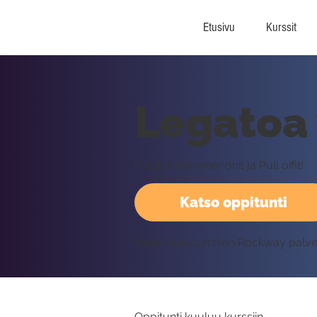
Etusivu
Kurssit
Legatoa 
Hallitse Hammer onit ja Pull offit!
Katso oppitunti
Vaatii kirjautumisen Rockway palv
Oppitunti kuuluu kurssiin