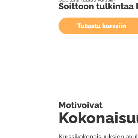
Soittoon tulkintaa l
Tutustu kurssiin
Motivoivat
Kokonaisu
Kurssikokonaisuuksien avul