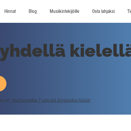
Hinnat
Blog
Musiikintekijöille
Osta lahjaksi
Ti
yhdellä kielell
eluun.
Voit kokeilla 7 päivää ilmaiseksi tästä!