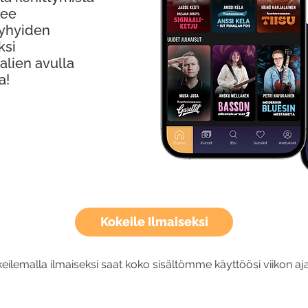
kee
Lyhyiden
ksi
alien avulla
a!
Kokeile Ilmaiseksi
eilemalla ilmaiseksi saat koko sisältömme käyttöösi viikon aja