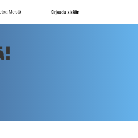
etoa Meistä
Kirjaudu sisään
ä!