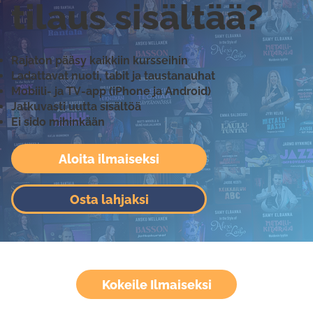
tilaus sisältää?
Rajaton pääsy kaikkiin kursseihin
Ladattavat nuoti, tabit ja taustanauhat
Mobiili- ja TV-app (iPhone ja Android)
Jatkuvasti uutta sisältöä
Ei sido mihinkään
Aloita ilmaiseksi
Osta lahjaksi
Kokeile Ilmaiseksi