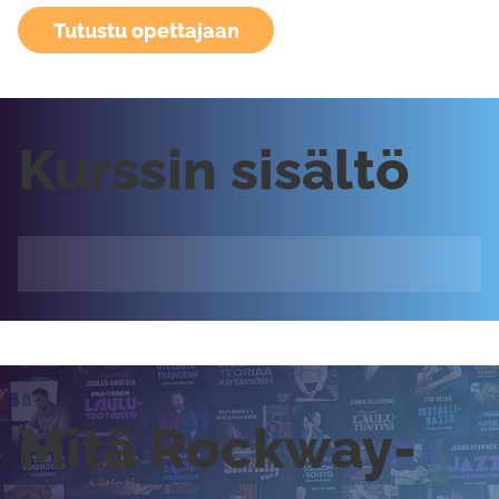
Tutustu opettajaan
Kurssin sisältö
Mitä Rockway-