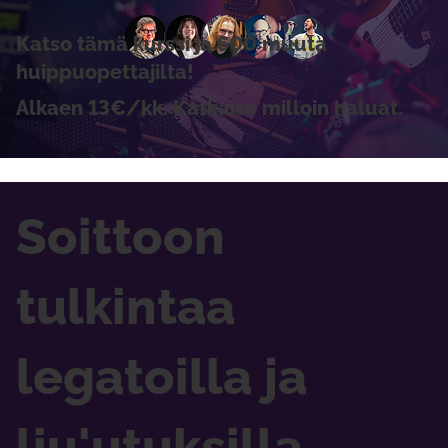
Katso tämä kurssi ja 600 muuta
huippuopettajilta!
Alkaen 13€/kk. Katkaise milloin haluat.
Soittoon
tulkintaa
legatoilla ja
liu'utuksilla