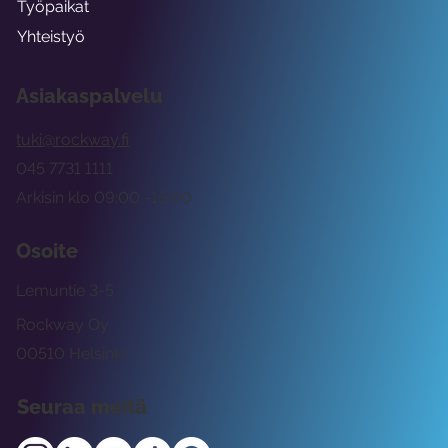
Työpaikat
Yhteistyö
Asiakaspalvelu
tuki@rockway.fi
045 7731 1111
Arkisin klo 09:00 -15:00
Osoite
Lemuntie 3-5
Rockway Oy
00510 Helsinki
Seuraa meitä