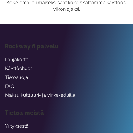
Kokeilemalla ilmaiseksi saat koko sisältömme käyttöösi
viikon ajaksi.
Rockway.fi palvelu
Lahjakortit
Käyttöehdot
Tietosuoja
FAQ
Maksu kulttuuri- ja virike-eduilla
Tietoa meistä
Yrityksestä