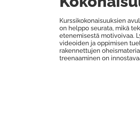
Kokonaisu
Kurssikokonaisuuksien avul
on helppo seurata, mikä te
etenemisestä motivoivaa. 
videoiden ja oppimisen tue
rakennettujen oheismateria
treenaaminen on innostava