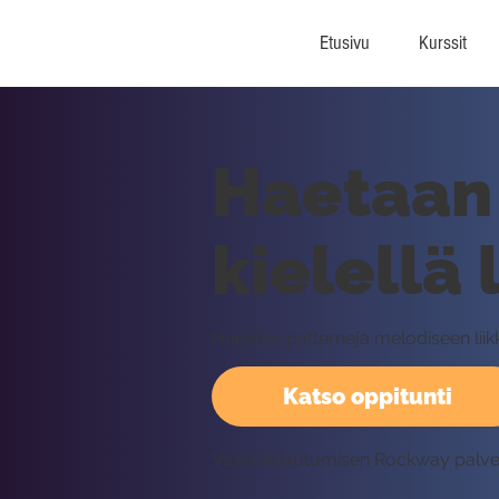
Etusivu
Kurssit
Haetaan 
kielellä
Harjoituspatterneja melodiseen lii
Katso oppitunti
Vaatii kirjautumisen Rockway palv