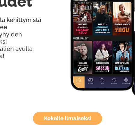
udet
la kehittymistä
kee
Lyhyiden
ksi
alien avulla
a!
Kokeile Ilmaiseksi