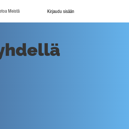
etoa Meistä
Kirjaudu sisään
yhdellä