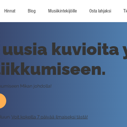
Hinnat
Blog
Musiikintekijöille
Osta lahjaksi
Ti
uusia kuvioita 
 liikkumiseen.
kkumiseen Mikan johdolla!
eluun.
Voit kokeilla 7 päivää ilmaiseksi tästä!