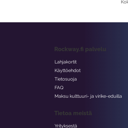
Kok
Rockway.fi palvelu
Lahjakortit
Käyttöehdot
Tietosuoja
FAQ
Maksu kulttuuri- ja virike-eduilla
Tietoa meistä
Yrityksestä