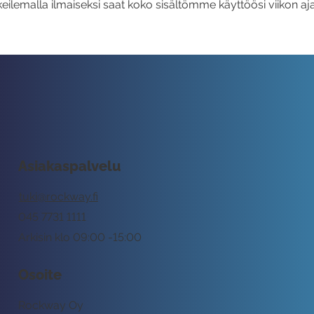
eilemalla ilmaiseksi saat koko sisältömme käyttöösi viikon aja
Asiakaspalvelu
tuki@rockway.fi
045 7731 1111
Arkisin klo 09:00 -15:00
Osoite
Rockway Oy