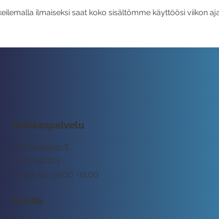
eilemalla ilmaiseksi saat koko sisältömme käyttöösi viikon aja
Asiakaspalvelu
tuki@rockway.fi
045 7731 1111
Arkisin klo 09:00 -15:00
Osoite