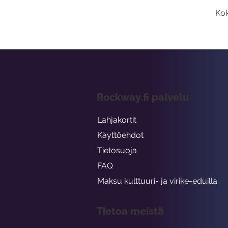
Kok
Rockway.fi palvelu
Lahjakortit
Käyttöehdot
Tietosuoja
FAQ
Maksu kulttuuri- ja virike-eduilla
Tietoa meistä