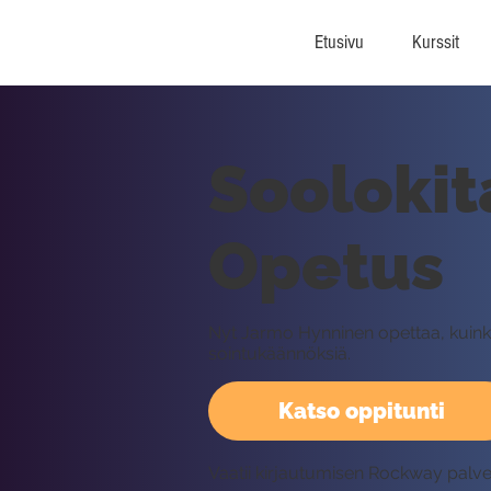
Etusivu
Kurssit
Soolokit
Opetus
Nyt Jarmo Hynninen opettaa, kuinka
sointukäännöksiä.
Katso oppitunti
Vaatii kirjautumisen Rockway palv