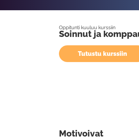
Oppitunti kuuluu kurssiin
Soinnut ja komppa
Tutustu kurssiin
Motivoivat