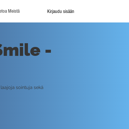
etoa Meistä
Kirjaudu sisään
Smile -
laajoja sointuja sekä