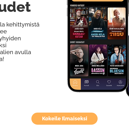
udet
la kehittymistä
kee
Lyhyiden
ksi
alien avulla
a!
Kokeile Ilmaiseksi