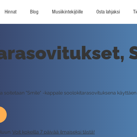
Hinnat
Blog
Musiikintekijöille
Osta lahjaksi
Ti
arasovitukset, 
 soitetaan "Smile" -kappale soolokitarasovituksena käyttäen 
eluun.
Voit kokeilla 7 päivää ilmaiseksi tästä!