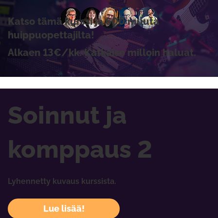
Katso tämä kurssi ja 600 muuta
huippuopettajilta!
Alkaen 13€/kk. Katkaise milloin haluat.
Soinnut ja
komppaus 2
Lyhennetty kuvaus kurssista.
Lue lisää!