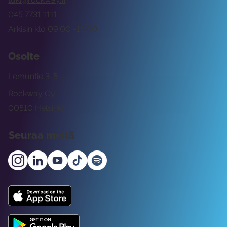
045 7731 1111
Arkisin klo 09:00 -15:00
Osoite
Lemuntie 3-5
Rockway Oy
00510 Helsinki
Seuraa meitä