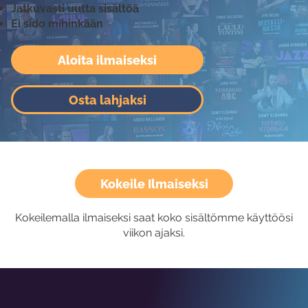
Jatkuvasti uutta sisältöä
Ei sido mihinkään
Aloita ilmaiseksi
Osta lahjaksi
Kokeile Ilmaiseksi
Kokeilemalla ilmaiseksi saat koko sisältömme käyttöösi
viikon ajaksi.