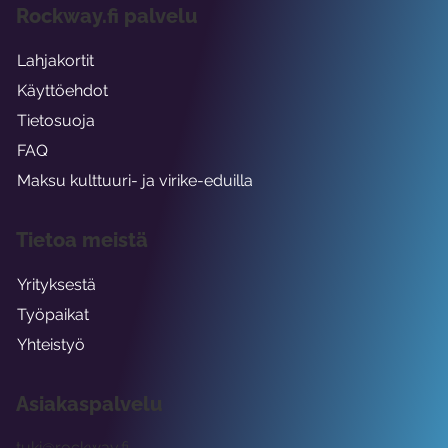
Rockway.fi palvelu
Lahjakortit
Käyttöehdot
Tietosuoja
FAQ
Maksu kulttuuri- ja virike-eduilla
Tietoa meistä
Yrityksestä
Työpaikat
Yhteistyö
Asiakaspalvelu
tuki@rockway.fi