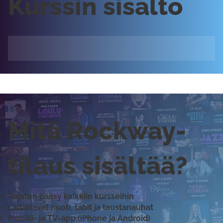
Kurssin sisältö
Mitä Rockway-
tilaus sisältää?
Rajaton pääsy kaikkiin kursseihin
Ladattavat nuoti, tabit ja taustanauhat
Mobiili- ja TV-app (iPhone ja Android)