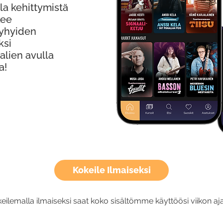
la kehittymistä
kee
Lyhyiden
ksi
alien avulla
a!
Kokeile Ilmaiseksi
eilemalla ilmaiseksi saat koko sisältömme käyttöösi viikon aja