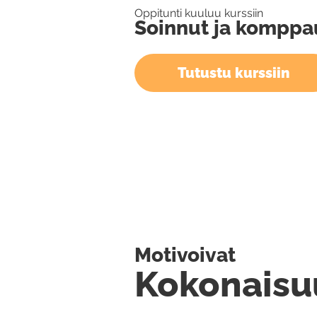
Oppitunti kuuluu kurssiin
Soinnut ja komppa
Tutustu kurssiin
Motivoivat
Kokonaisu