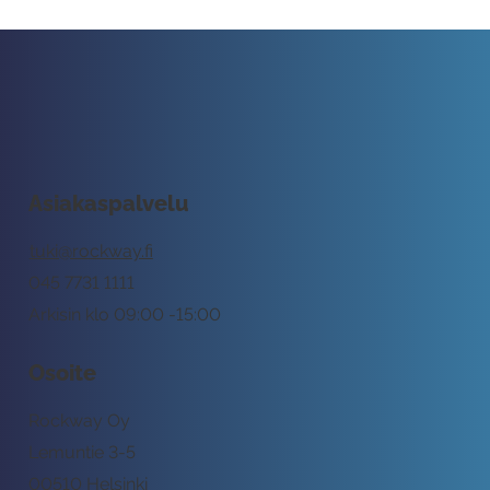
Asiakaspalvelu
tuki@rockway.fi
045 7731 1111
Arkisin klo 09:00 -15:00
Osoite
Rockway Oy
Lemuntie 3-5
00510 Helsinki