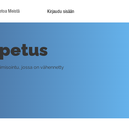
etoa Meistä
Kirjaudu sisään
Opetus
imisointu, jossa on vähennetty