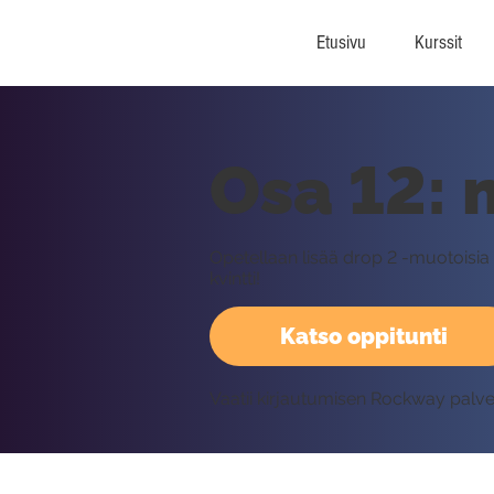
Etusivu
Kurssit
Osa 12: 
Opetellaan lisää drop 2 -muotoisia
kvintti!
Katso oppitunti
Vaatii kirjautumisen Rockway palv