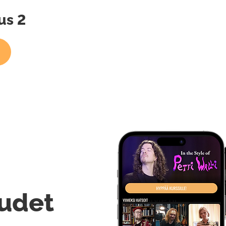
us 2
udet