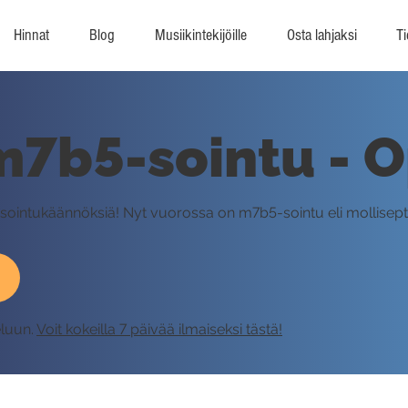
Hinnat
Blog
Musiikintekijöille
Osta lahjaksi
Ti
m7b5-sointu - 
 sointukäännöksiä! Nyt vuorossa on m7b5-sointu eli mollisept
eluun.
Voit kokeilla 7 päivää ilmaiseksi tästä!