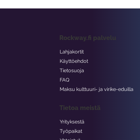
Rockway.fi palvelu
Lahjakortit
Käyttöehdot
Tietosuoja
FAQ
Maksu kulttuuri- ja virike-eduilla
Tietoa meistä
Yrityksestä
Työpaikat