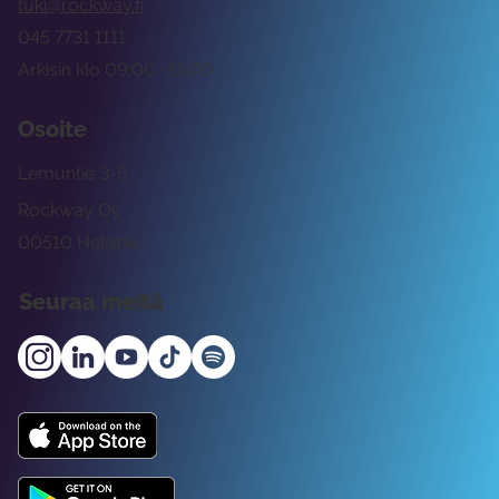
tuki@rockway.fi
045 7731 1111
Arkisin klo 09:00 -15:00
Osoite
Lemuntie 3-5
Rockway Oy
00510 Helsinki
Seuraa meitä