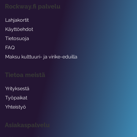
Rockway.fi palvelu
Lahjakortit
Käyttöehdot
Tietosuoja
FAQ
Maksu kulttuuri- ja virike-eduilla
Tietoa meistä
Yrityksestä
Työpaikat
Yhteistyö
Asiakaspalvelu