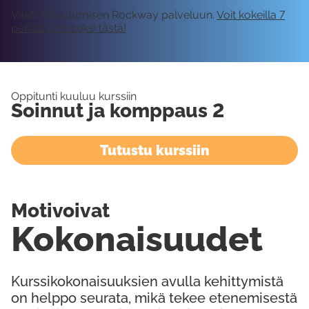
Vaatii kirjautumisen Rockway palveluun.
Voit kokeilla 7
päivää ilmaiseksi tästä!
Oppitunti kuuluu kurssiin
Soinnut ja komppaus 2
Tutustu kurssiin
Motivoivat
Kokonaisuudet
Kurssikokonaisuuksien avulla kehittymistä
on helppo seurata, mikä tekee etenemisestä