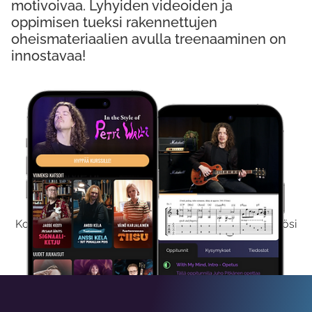
motivoivaa. Lyhyiden videoiden ja
oppimisen tueksi rakennettujen
oheismateriaalien avulla treenaaminen on
innostavaa!
Kokeile Ilmaiseksi
Kokeilemalla ilmaiseksi saat koko sisältömme käyttöösi
viikon ajaksi.