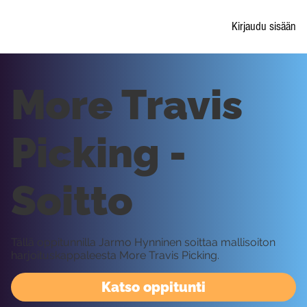
Kirjaudu sisään
More Travis
Picking -
Soitto
Tällä oppitunnilla Jarmo Hynninen soittaa mallisoiton
harjoituskappaleesta More Travis Picking.
Katso oppitunti