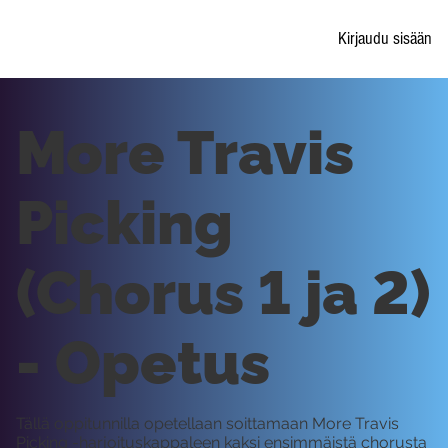
Kirjaudu sisään
More Travis
Picking
(Chorus 1 ja 2)
- Opetus
Tällä oppitunnilla opetellaan soittamaan More Travis
Picking -harjoituskappaleen kaksi ensimmäistä chorusta