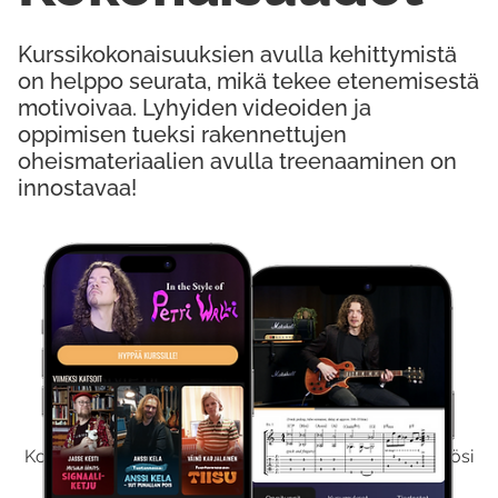
Kurssikokonaisuuksien avulla kehittymistä
on helppo seurata, mikä tekee etenemisestä
motivoivaa. Lyhyiden videoiden ja
oppimisen tueksi rakennettujen
oheismateriaalien avulla treenaaminen on
innostavaa!
Kokeile Ilmaiseksi
Kokeilemalla ilmaiseksi saat koko sisältömme käyttöösi
viikon ajaksi.