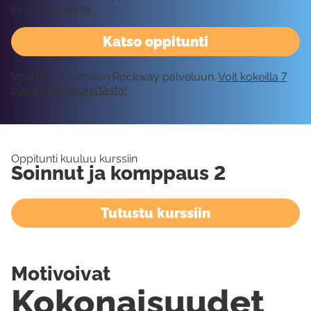
eli sointukiertoa.
Katso oppitunti
Vaatii kirjautumisen Rockway palveluun.
Voit kokeilla 7
päivää ilmaiseksi tästä!
Oppitunti kuuluu kurssiin
Soinnut ja komppaus 2
Tutustu kurssiin
Motivoivat
Kokonaisuudet