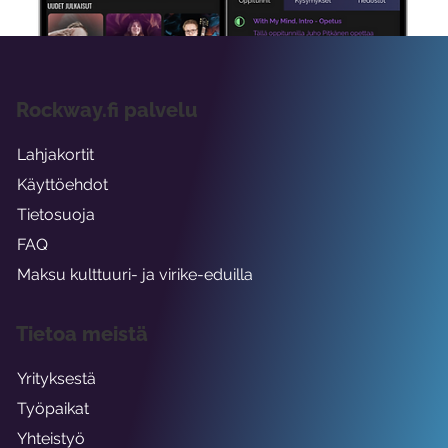
Rockway.fi palvelu
Lahjakortit
Käyttöehdot
Tietosuoja
FAQ
Maksu kulttuuri- ja virike-eduilla
Tietoa meistä
Yrityksestä
Työpaikat
Yhteistyö