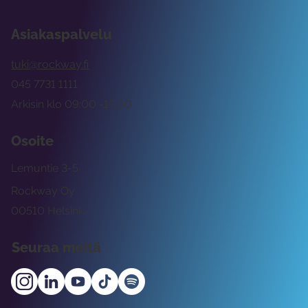
Asiakaspalvelu
tuki@rockway.fi
045 7731 1111
Arkisin klo 09:00 -15:00
Osoite
Lemuntie 3-5
Rockway Oy
00510 Helsinki
Seuraa meitä