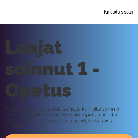
Kirjaudu sisään
Laajat
soinnut 1 -
Opetus
Nyt opetellaan laajempia sointuja kuin aikaisemmin!
Tällä oppitunnilla Jarmo Hynninen opettaa, kuinka
käytetään drop 2 -käännöksiä hyödyksi laajoissa
soinnuissa.