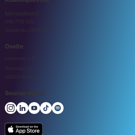
tuki@rockway.fi
045 7731 1111
Arkisin klo 09:00 -15:00
Osoite
Lemuntie 3-5
Rockway Oy
00510 Helsinki
Seuraa meitä