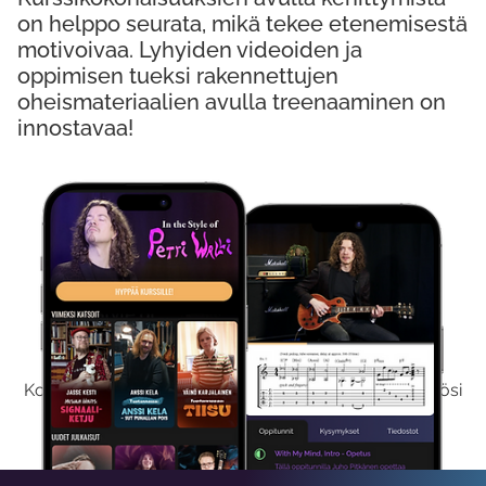
on helppo seurata, mikä tekee etenemisestä
motivoivaa. Lyhyiden videoiden ja
oppimisen tueksi rakennettujen
oheismateriaalien avulla treenaaminen on
innostavaa!
Kokeile Ilmaiseksi
Kokeilemalla ilmaiseksi saat koko sisältömme käyttöösi
viikon ajaksi.