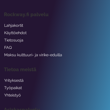
Rockway.fi palvelu
Lahjakortit
Käyttöehdot
Tietosuoja
FAQ
Maksu kulttuuri- ja virike-eduilla
Tietoa meistä
Yrityksestä
Työpaikat
Yhteistyö
Asiakaspalvelu