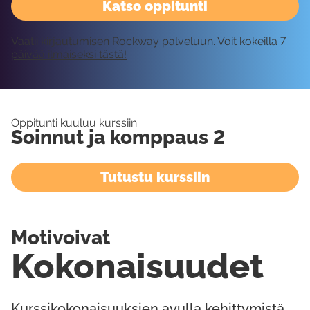
Katso oppitunti
Vaatii kirjautumisen Rockway palveluun.
Voit kokeilla 7
päivää ilmaiseksi tästä!
Oppitunti kuuluu kurssiin
Soinnut ja komppaus 2
Tutustu kurssiin
Motivoivat
Kokonaisuudet
Kurssikokonaisuuksien avulla kehittymistä