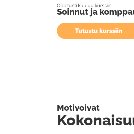
Oppitunti kuuluu kurssiin
Soinnut ja komppa
Tutustu kurssiin
Motivoivat
Kokonaisu