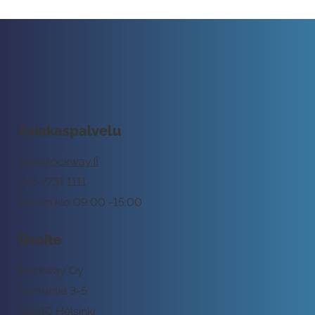
Asiakaspalvelu
tuki@rockway.fi
045 7731 1111
Arkisin klo 09:00 -15:00
Osoite
Rockway Oy
Lemuntie 3-5
00510 Helsinki