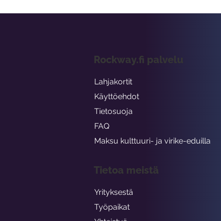
Rockway.fi palvelu
Lahjakortit
Käyttöehdot
Tietosuoja
FAQ
Maksu kulttuuri- ja virike-eduilla
Tietoa meistä
Yrityksestä
Työpaikat