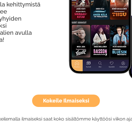
la kehittymistä
kee
Lyhyiden
ksi
alien avulla
a!
Kokeile Ilmaiseksi
eilemalla ilmaiseksi saat koko sisältömme käyttöösi viikon aja