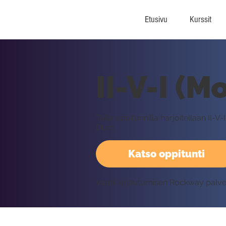
Etusivu
Kurssit
II-V-I (M
Tällä oppitunnilla harjoitellaan II
Dbm.
Katso oppitunti
Vaatii kirjautumisen Rockway palv