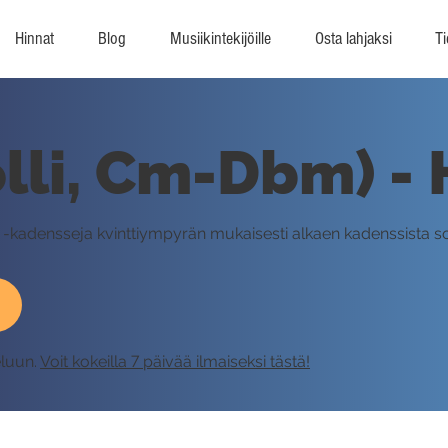
Hinnat
Blog
Musiikintekijöille
Osta lahjaksi
Ti
olli, Cm-Dbm) - 
-V-I -kadensseja kvinttiympyrän mukaisesti alkaen kadenssista 
eluun.
Voit kokeilla 7 päivää ilmaiseksi tästä!