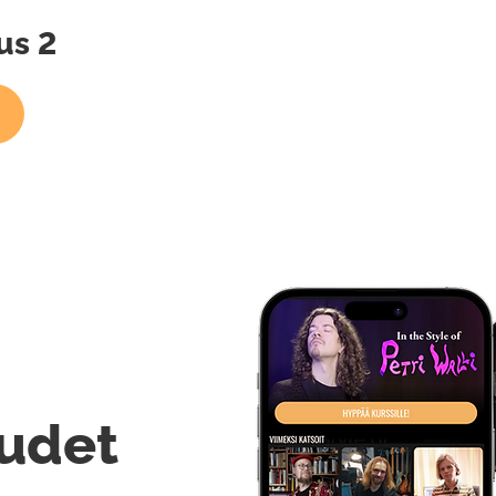
us 2
udet