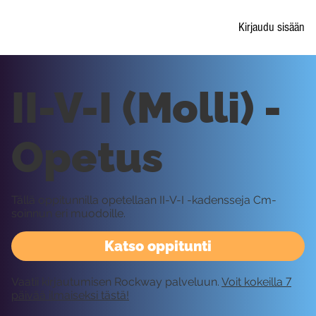
Kirjaudu sisään
II-V-I (Molli) -
Opetus
Tällä oppitunnilla opetellaan II-V-I -kadensseja Cm-
soinnun eri muodoille.
Katso oppitunti
Vaatii kirjautumisen Rockway palveluun.
Voit kokeilla 7
päivää ilmaiseksi tästä!