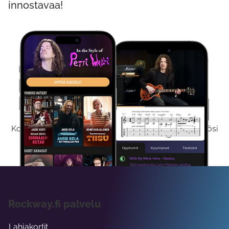
innostavaa!
Kokeile Ilmaiseksi
Kokeilemalla ilmaiseksi saat koko sisältömme käyttöösi
viikon ajaksi.
Rockway.fi palvelu
Lahjakortit