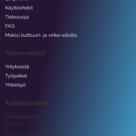
Käyttöehdot
Tietosuoja
FAQ
Maksu kulttuuri- ja virike-eduilla
Tietoa meistä
Yrityksestä
Työpaikat
Yhteistyö
Asiakaspalvelu
tuki@rockway.fi
045 7731 1111
Arkisin klo 09:00 -15:00