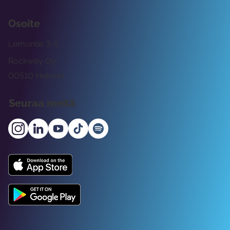
Osoite
Lemuntie 3-5
Rockway Oy
00510 Helsinki
Seuraa meitä