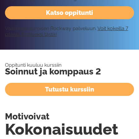
Katso oppitunti
Vaatii kirjautumisen Rockway palveluun.
Voit kokeilla 7
päivää ilmaiseksi tästä!
Oppitunti kuuluu kurssiin
Soinnut ja komppaus 2
Tutustu kurssiin
Motivoivat
Kokonaisuudet