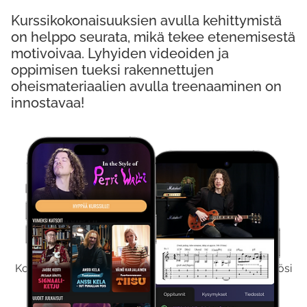
Kurssikokonaisuuksien avulla kehittymistä
on helppo seurata, mikä tekee etenemisestä
motivoivaa. Lyhyiden videoiden ja
oppimisen tueksi rakennettujen
oheismateriaalien avulla treenaaminen on
innostavaa!
Kokeile Ilmaiseksi
Kokeilemalla ilmaiseksi saat koko sisältömme käyttöösi
viikon ajaksi.