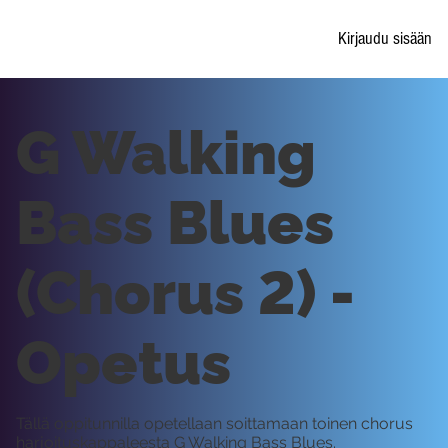
Kirjaudu sisään
G Walking
Bass Blues
(Chorus 2) -
Opetus
Tällä oppitunnilla opetellaan soittamaan toinen chorus
harjoituskappaleesta G Walking Bass Blues.