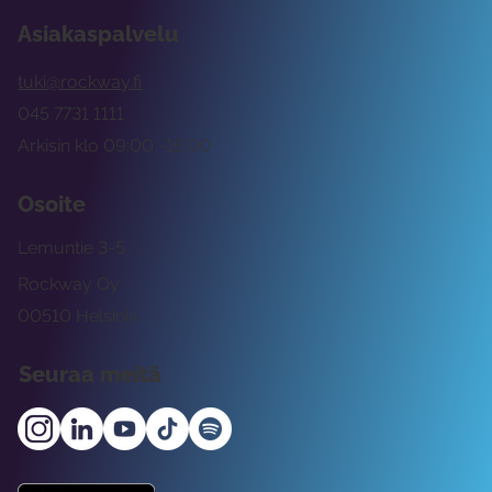
Asiakaspalvelu
tuki@rockway.fi
045 7731 1111
Arkisin klo 09:00 -15:00
Osoite
Lemuntie 3-5
Rockway Oy
00510 Helsinki
Seuraa meitä