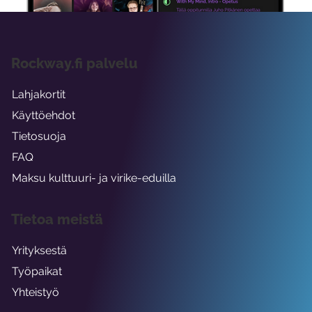
Rockway.fi palvelu
Lahjakortit
Käyttöehdot
Tietosuoja
FAQ
Maksu kulttuuri- ja virike-eduilla
Tietoa meistä
Yrityksestä
Työpaikat
Yhteistyö