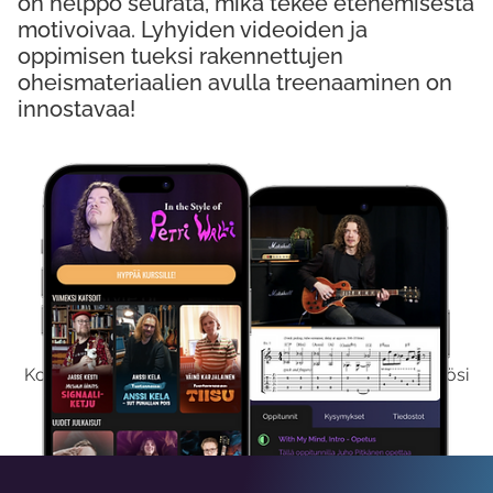
on helppo seurata, mikä tekee etenemisestä
motivoivaa. Lyhyiden videoiden ja
oppimisen tueksi rakennettujen
oheismateriaalien avulla treenaaminen on
innostavaa!
Kokeile Ilmaiseksi
Kokeilemalla ilmaiseksi saat koko sisältömme käyttöösi
viikon ajaksi.