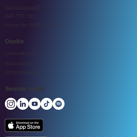
tuki@rockway.fi
045 7731 1111
Arkisin klo 09:00 -15:00
Osoite
Lemuntie 3-5
Rockway Oy
00510 Helsinki
Seuraa meitä