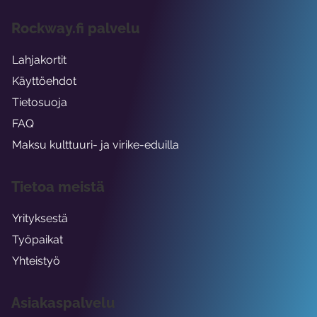
Rockway.fi palvelu
Lahjakortit
Käyttöehdot
Tietosuoja
FAQ
Maksu kulttuuri- ja virike-eduilla
Tietoa meistä
Yrityksestä
Työpaikat
Yhteistyö
Asiakaspalvelu