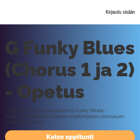
Kirjaudu sisään
G Funky Blues
(Chorus 1 ja 2)
- Opetus
Tällä oppitunnilla opetellaan G Funky Blues -
harjoituskappaleen kahden ensimmäisen choruksen
kompit ja soinnut.
Katso oppitunti