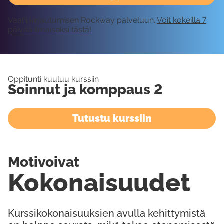
Vaatii kirjautumisen Rockway palveluun.
Voit kokeilla 7
päivää ilmaiseksi tästä!
Oppitunti kuuluu kurssiin
Soinnut ja komppaus 2
Tutustu kurssiin
Motivoivat
Kokonaisuudet
Kurssikokonaisuuksien avulla kehittymistä