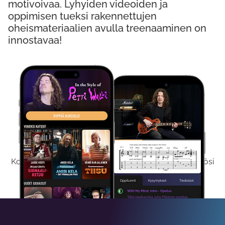
motivoivaa. Lyhyiden videoiden ja
oppimisen tueksi rakennettujen
oheismateriaalien avulla treenaaminen on
innostavaa!
Kokeile Ilmaiseksi
Kokeilemalla ilmaiseksi saat koko sisältömme käyttöösi
viikon ajaksi.