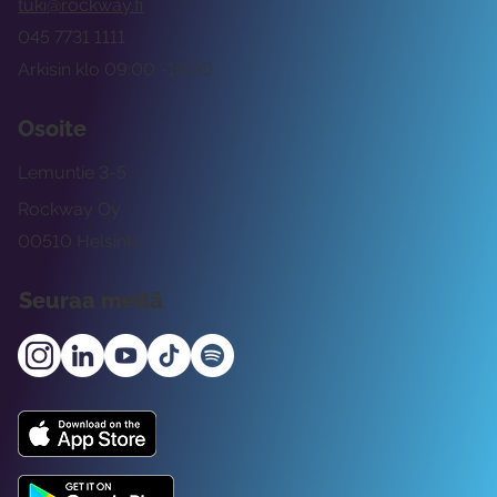
tuki@rockway.fi
045 7731 1111
Arkisin klo 09:00 -15:00
Osoite
Lemuntie 3-5
Rockway Oy
00510 Helsinki
Seuraa meitä