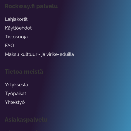
Rockway.fi palvelu
Lahjakortit
Käyttöehdot
Tietosuoja
FAQ
Maksu kulttuuri- ja virike-eduilla
Tietoa meistä
Yrityksestä
Työpaikat
Yhteistyö
Asiakaspalvelu