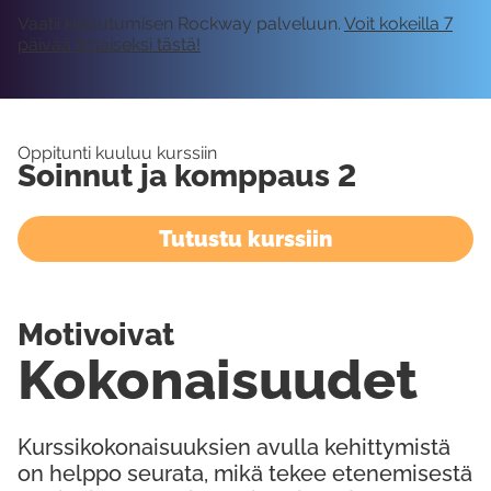
Vaatii kirjautumisen Rockway palveluun.
Voit kokeilla 7
päivää ilmaiseksi tästä!
Oppitunti kuuluu kurssiin
Soinnut ja komppaus 2
Tutustu kurssiin
Motivoivat
Kokonaisuudet
Kurssikokonaisuuksien avulla kehittymistä
on helppo seurata, mikä tekee etenemisestä