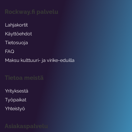
Rockway.fi palvelu
Lahjakortit
Käyttöehdot
Tietosuoja
FAQ
Maksu kulttuuri- ja virike-eduilla
Tietoa meistä
Yrityksestä
Työpaikat
Yhteistyö
Asiakaspalvelu