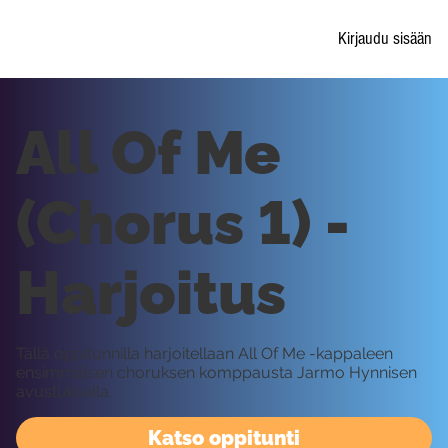
Kirjaudu sisään
All Of Me
(Chorus 1) -
Harjoitus
Tällä oppitunnilla harjoitellaan All Of Me -kappaleen
ensimmäisen choruksen komppausta Jarmo Hynnisen
avustuksella.
Katso oppitunti