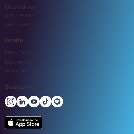
tuki@rockway.fi
045 7731 1111
Arkisin klo 09:00 -15:00
Osoite
Lemuntie 3-5
Rockway Oy
00510 Helsinki
Seuraa meitä