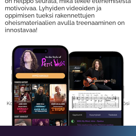
on helppo seurata, mikä tekee etenemisestä
motivoivaa. Lyhyiden videoiden ja
oppimisen tueksi rakennettujen
oheismateriaalien avulla treenaaminen on
innostavaa!
Kokeile Ilmaiseksi
Kokeilemalla ilmaiseksi saat koko sisältömme käyttöösi
viikon ajaksi.