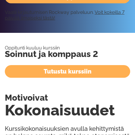
Vaatii kirjautumisen Rockway palveluun.
Voit kokeilla 7
päivää ilmaiseksi tästä!
Oppitunti kuuluu kurssiin
Soinnut ja komppaus 2
Tutustu kurssiin
Motivoivat
Kokonaisuudet
Kurssikokonaisuuksien avulla kehittymistä