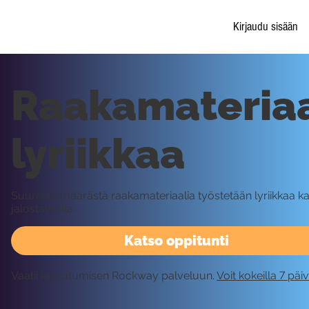
Kirjaudu sisään
Raakamateriaa
lyriikkaa
Suuresta määrästä raakamateriaalia työstetään lyriikkaa ka
jalostamalla.
Katso oppitunti
Vaatii kirjautumisen Rockway palveluun.
Voit kokeilla 7 päi