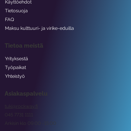
Käyttöehdot
Tietosuoja
FAQ
Maksu kulttuuri- ja virike-eduilla
Tietoa meistä
Yrityksestä
Työpaikat
Yhteistyö
Asiakaspalvelu
tuki@rockway.fi
045 7731 1111
Arkisin klo 09:00 -15:00