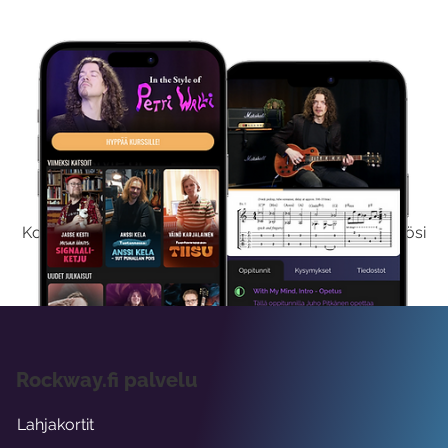
Kokeile Ilmaiseksi
Kokeilemalla ilmaiseksi saat koko sisältömme käyttöösi
viikon ajaksi.
Rockway.fi palvelu
Lahjakortit