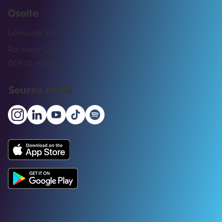
Osoite
Lemuntie 3-5
Rockway Oy
00510 Helsinki
Seuraa meitä