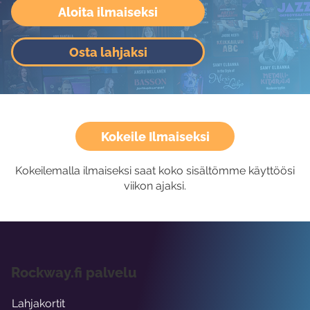
Aloita ilmaiseksi
Osta lahjaksi
Kokeile Ilmaiseksi
Kokeilemalla ilmaiseksi saat koko sisältömme käyttöösi
viikon ajaksi.
Rockway.fi palvelu
Lahjakortit