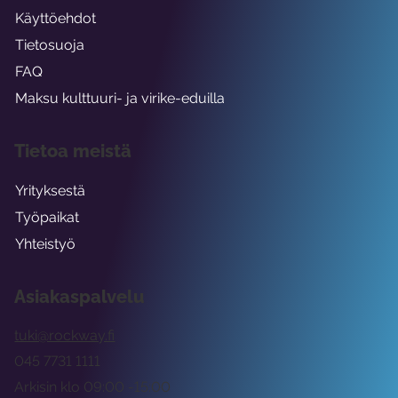
Käyttöehdot
Tietosuoja
FAQ
Maksu kulttuuri- ja virike-eduilla
Tietoa meistä
Yrityksestä
Työpaikat
Yhteistyö
Asiakaspalvelu
tuki@rockway.fi
045 7731 1111
Arkisin klo 09:00 -15:00