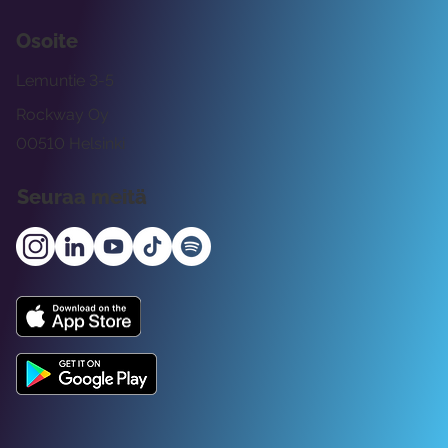
Osoite
Lemuntie 3-5
Rockway Oy
00510 Helsinki
Seuraa meitä