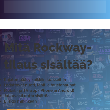
Mitä Rockway-
tilaus sisältää?
Rajaton pääsy kaikkiin kursseihin
Ladattavat nuoti, tabit ja taustanauhat
Mobiili- ja TV-app (iPhone ja Android)
Jatkuvasti uutta sisältöä
Ei sido mihinkään