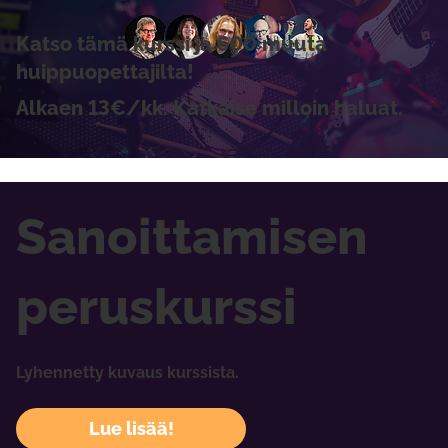
Katso tämä kurssi ja 600 muuta
huippuopettajilta!
Alkaen 13€/kk. Katkaise milloin haluat.
Sanoittamisen
peruskurssi
Lyhennetty kuvaus kurssista.
Lue lisää!