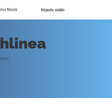
etoa Meistä
Kirjaudu sisään
hlinea
tsiin.