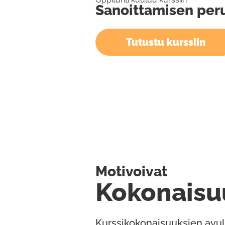
Sanoittamisen per
Tutustu kurssiin
Motivoivat
Kokonaisu
Kurssikokonaisuuksien avul