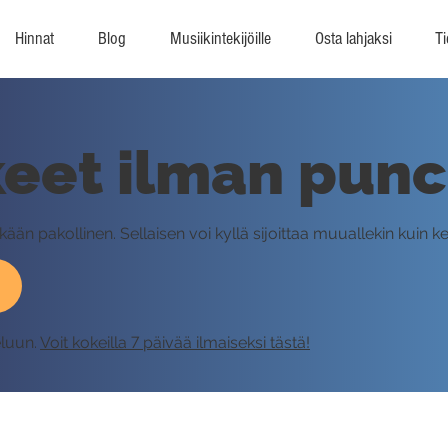
Hinnat
Blog
Musiikintekijöille
Osta lahjaksi
Ti
eet ilman punc
än pakollinen. Sellaisen voi kyllä sijoittaa muuallekin kuin ker
eluun.
Voit kokeilla 7 päivää ilmaiseksi tästä!