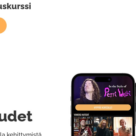
uskurssi
udet
la kehittymistä