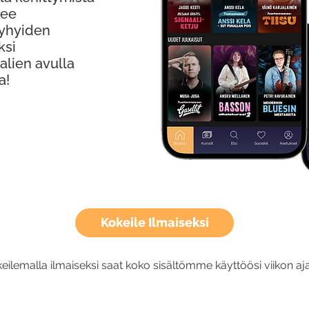
kee
Lyhyiden
ksi
alien avulla
a!
Kokeile Ilmaiseksi
eilemalla ilmaiseksi saat koko sisältömme käyttöösi viikon aja