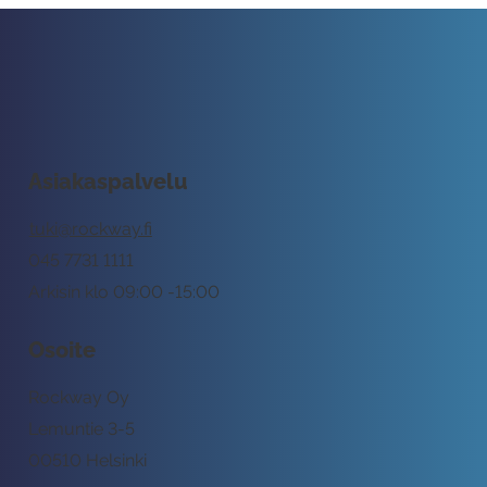
Asiakaspalvelu
tuki@rockway.fi
045 7731 1111
Arkisin klo 09:00 -15:00
Osoite
Rockway Oy
Lemuntie 3-5
00510 Helsinki