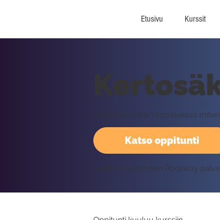
Etusivu
Kurssit
Kertosäk
Punchline ei ole kappaleessa mitenkä
Katso oppitunti
Vaatii kirjautumisen Rockway palv
Oppitunti kuuluu kurssiin