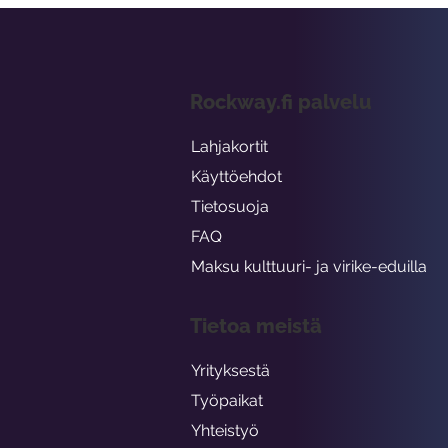
Rockway.fi palvelu
Lahjakortit
Käyttöehdot
Tietosuoja
FAQ
Maksu kulttuuri- ja virike-eduilla
Tietoa meistä
Yrityksestä
Työpaikat
Yhteistyö