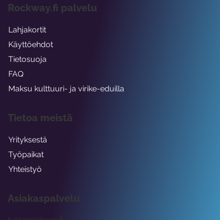
Rockway.fi palvelu
Lahjakortit
Käyttöehdot
Tietosuoja
FAQ
Maksu kulttuuri- ja virike-eduilla
Tietoa meistä
Yrityksestä
Työpaikat
Yhteistyö
Asiakaspalvelu
tuki@rockway.fi