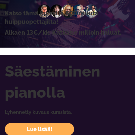
Katso tämä kurssi ja 600 muuta
huippuopettajilta!
Alkaen 13€/kk. Katkaise milloin haluat.
Säestäminen
pianolla
Lyhennetty kuvaus kurssista.
Lue lisää!