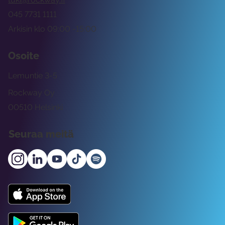
045 7731 1111
Arkisin klo 09:00 -15:00
Osoite
Lemuntie 3-5
Rockway Oy
00510 Helsinki
Seuraa meitä