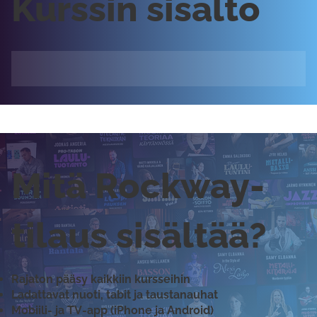
Kurssin sisältö
Mitä Rockway-
tilaus sisältää?
Rajaton pääsy kaikkiin kursseihin
Ladattavat nuoti, tabit ja taustanauhat
Mobiili- ja TV-app (iPhone ja Android)