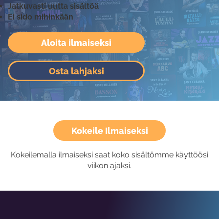
Jatkuvasti uutta sisältöä
Ei sido mihinkään
Aloita ilmaiseksi
Osta lahjaksi
Kokeile Ilmaiseksi
Kokeilemalla ilmaiseksi saat koko sisältömme käyttöösi
viikon ajaksi.