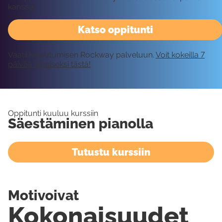
kanssa.
Katso oppitunti
Vaatii kirjautumisen Rockway palveluun.
Voit kokeilla 7
päivää ilmaiseksi tästä!
Oppitunti kuuluu kurssiin
Säestäminen pianolla
Tutustu kurssiin
Motivoivat
Kokonaisuudet