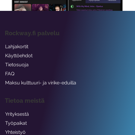
Rockway.fi palvelu
Lahjakortit
Käyttöehdot
Tietosuoja
FAQ
Maksu kulttuuri- ja virike-eduilla
Tietoa meistä
Yrityksestä
Työpaikat
Yhteistyö