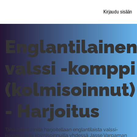
Kirjaudu sisään
Englantilaine
valssi -komppi
(kolmisoinnut)
- Harjoitus
Tällä oppitunnilla harjoitellaan englantilaista valssi-
komppausta kolmisoinnuilla yhdessä Jasse Varpaman