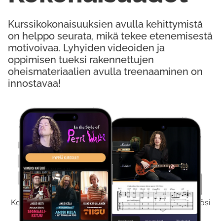
Kurssikokonaisuuksien avulla kehittymistä
on helppo seurata, mikä tekee etenemisestä
motivoivaa. Lyhyiden videoiden ja
oppimisen tueksi rakennettujen
oheismateriaalien avulla treenaaminen on
innostavaa!
Kokeile Ilmaiseksi
Kokeilemalla ilmaiseksi saat koko sisältömme käyttöösi
viikon ajaksi.