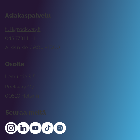
Asiakaspalvelu
tuki@rockway.fi
045 7731 1111
Arkisin klo 09:00 -15:00
Osoite
Lemuntie 3-5
Rockway Oy
00510 Helsinki
Seuraa meitä