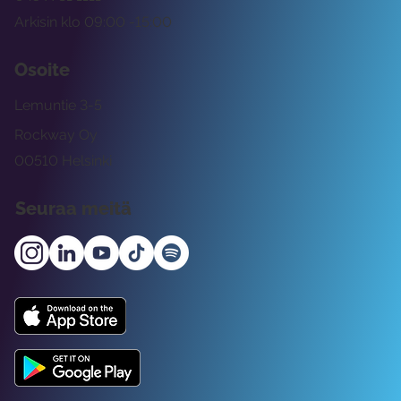
Arkisin klo 09:00 -15:00
Osoite
Lemuntie 3-5
Rockway Oy
00510 Helsinki
Seuraa meitä