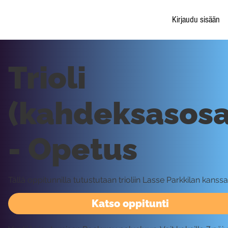
Kirjaudu sisään
Trioli
(kahdeksasosat
- Opetus
Tällä oppitunnilla tutustutaan trioliin Lasse Parkkilan kanssa
Katso oppitunti