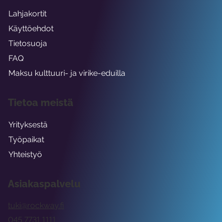
Lahjakortit
Käyttöehdot
Tietosuoja
FAQ
Maksu kulttuuri- ja virike-eduilla
Tietoa meistä
Yrityksestä
Työpaikat
Yhteistyö
Asiakaspalvelu
tuki@rockway.fi
045 7731 1111