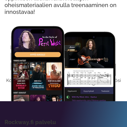
oheismateriaalien avulla treenaaminen on
innostavaa!
Kokeile Ilmaiseksi
Kokeilemalla ilmaiseksi saat koko sisältömme käyttöösi
viikon ajaksi.
Rockway.fi palvelu