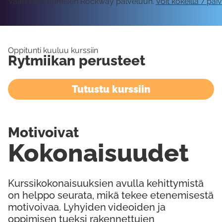
Vaatii kirjautumisen Rockway palveluun.
Voit kokeilla 7 päi
Oppitunti kuuluu kurssiin
Rytmiikan perusteet
Tutustu kurssiin
Motivoivat
Kokonaisuudet
Kurssikokonaisuuksien avulla kehittymistä
on helppo seurata, mikä tekee etenemisestä
motivoivaa. Lyhyiden videoiden ja
oppimisen tueksi rakennettujen