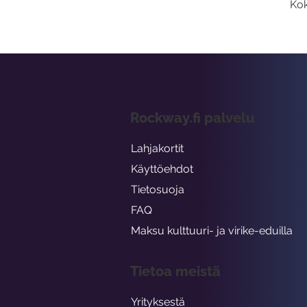
Kok
Rockway.fi palvelu
Lahjakortit
Käyttöehdot
Tietosuoja
FAQ
Maksu kulttuuri- ja virike-eduilla
Tietoa meistä
Yrityksestä