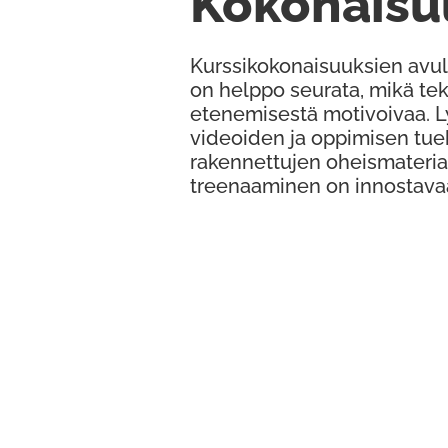
Kokonaisu
Kurssikokonaisuuksien avul
on helppo seurata, mikä te
etenemisestä motivoivaa. 
videoiden ja oppimisen tue
rakennettujen oheismateria
treenaaminen on innostava