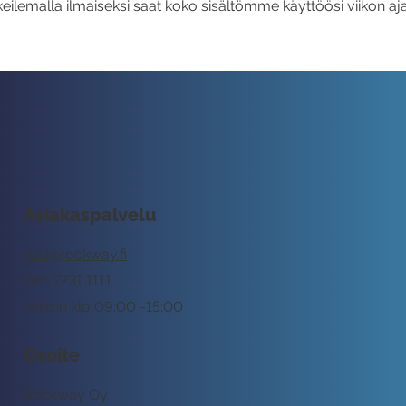
eilemalla ilmaiseksi saat koko sisältömme käyttöösi viikon aja
Asiakaspalvelu
tuki@rockway.fi
045 7731 1111
Arkisin klo 09:00 -15:00
Osoite
Rockway Oy