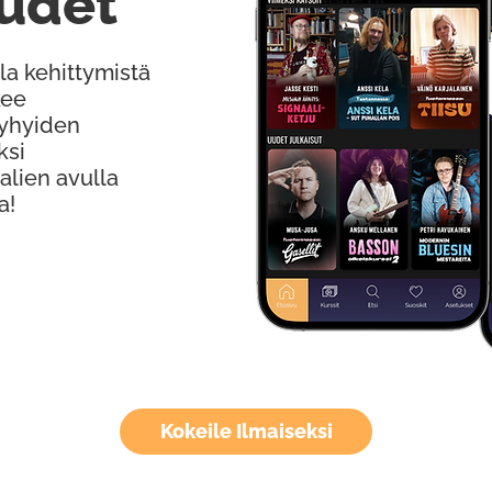
udet
la kehittymistä
kee
Lyhyiden
ksi
alien avulla
a!
Kokeile Ilmaiseksi