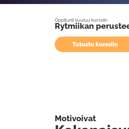
Oppitunti kuuluu kurssiin
Rytmiikan peruste
Tutustu kurssiin
Motivoivat