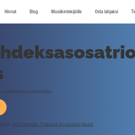
Hinnat
Blog
Musiikintekijöille
Osta lahjaksi
Ti
ahdeksasosatriol
s
s kahdeksasosatrioleilla.
eluun.
Voit kokeilla 7 päivää ilmaiseksi tästä!