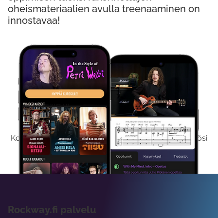
oheismateriaalien avulla treenaaminen on
innostavaa!
Kokeile Ilmaiseksi
Kokeilemalla ilmaiseksi saat koko sisältömme käyttöösi
viikon ajaksi.
Rockway.fi palvelu