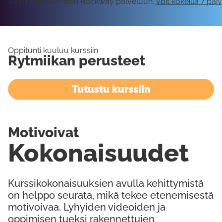
Vaatii kirjautumisen Rockway palveluun.
Voit kokeilla 7 päi
Oppitunti kuuluu kurssiin
Rytmiikan perusteet
Tutustu kurssiin
Motivoivat
Kokonaisuudet
Kurssikokonaisuuksien avulla kehittymistä
on helppo seurata, mikä tekee etenemisestä
motivoivaa. Lyhyiden videoiden ja
oppimisen tueksi rakennettujen