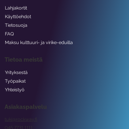
Lahjakortit
Käyttöehdot
Tietosuoja
FAQ
Maksu kulttuuri- ja virike-eduilla
Tietoa meistä
Yrityksestä
Työpaikat
Yhteistyö
Asiakaspalvelu
tuki@rockway.fi
045 7731 1111