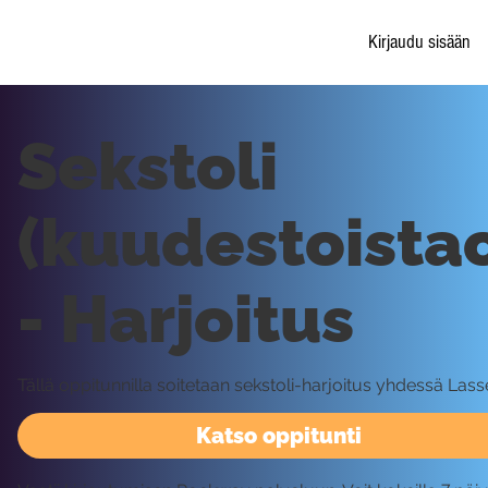
Kirjaudu sisään
Sekstoli
(kuudestoistao
- Harjoitus
Tällä oppitunnilla soitetaan sekstoli-harjoitus yhdessä Lass
Katso oppitunti