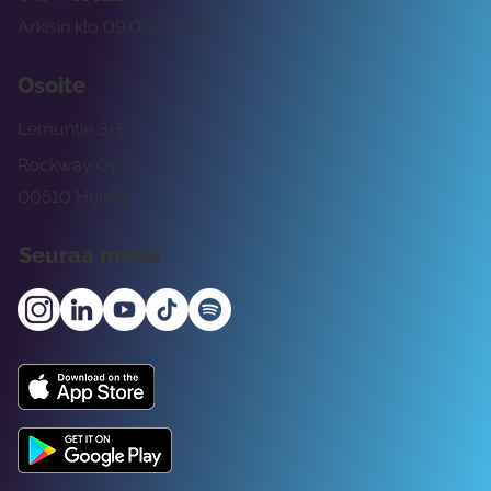
Arkisin klo 09:00 -15:00
Osoite
Lemuntie 3-5
Rockway Oy
00510 Helsinki
Seuraa meitä