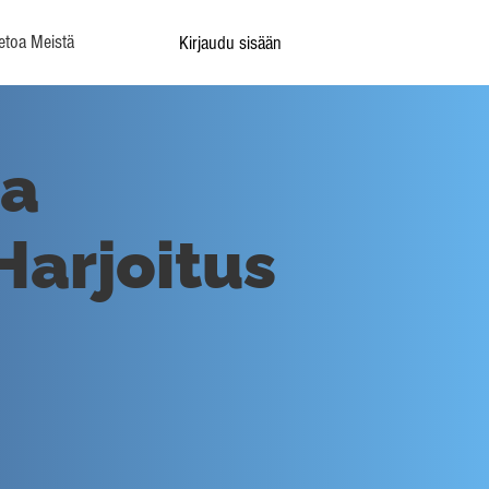
etoa Meistä
Kirjaudu sisään
ja
Harjoitus