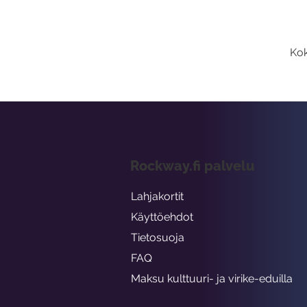
Kok
Rockway.fi palvelu
Lahjakortit
Käyttöehdot
Tietosuoja
FAQ
Maksu kulttuuri- ja virike-eduilla