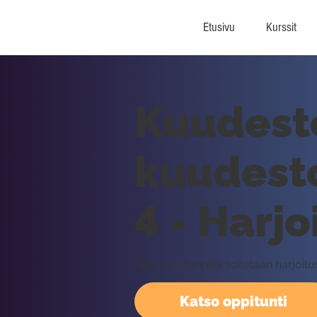
Etusivu
Kurssit
Kuudesto
kuudesto
4 - Harjo
Tällä oppitunnilla soitetaan harjoi
Katso oppitunti