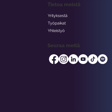
Tietoa meistä
Yrityksestä
Työpaikat
Yhteistyö
Seuraa meitä