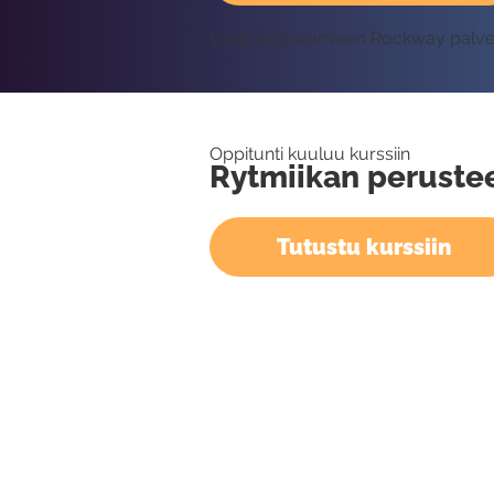
Vaatii kirjautumisen Rockway palv
Oppitunti kuuluu kurssiin
Rytmiikan peruste
Tutustu kurssiin