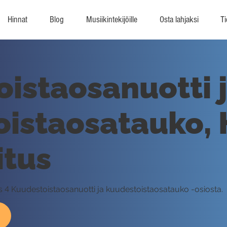
Hinnat
Blog
Musiikintekijöille
Osta lahjaksi
Ti
istaosanuotti 
istaosatauko, 
itus
tus 4 Kuudestoistaosanuotti ja kuudestoistaosatauko -osiosta.