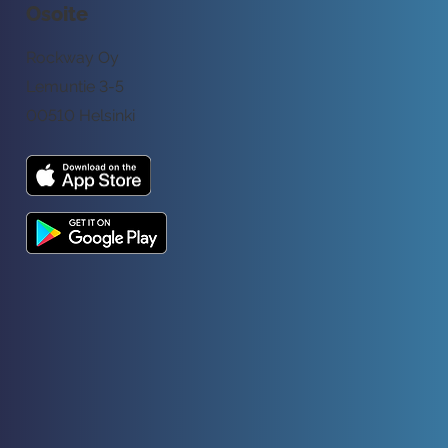
Osoite
Rockway Oy
Lemuntie 3-5
00510 Helsinki