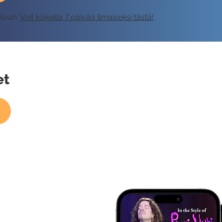
eluun.
Voit kokeilla 7 päivää ilmaiseksi tästä!
et