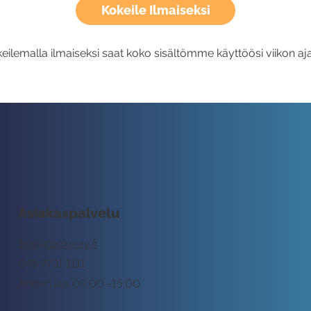
Kokeile Ilmaiseksi
eilemalla ilmaiseksi saat koko sisältömme käyttöösi viikon aja
Asiakaspalvelu
tuki@rockway.fi
045 7731 1111
Arkisin klo 09:00 -15:00