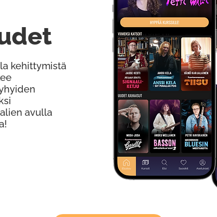
udet
la kehittymistä
kee
Lyhyiden
ksi
alien avulla
a!