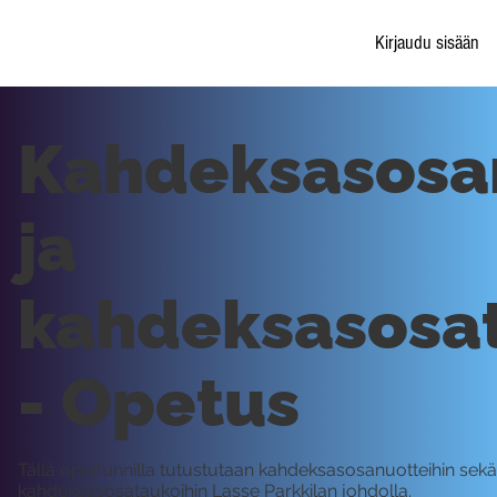
Kirjaudu sisään
Kahdeksasosa
ja
kahdeksasosa
- Opetus
Tällä oppitunnilla tutustutaan kahdeksasosanuotteihin sekä
kahdeksasosataukoihin Lasse Parkkilan johdolla.