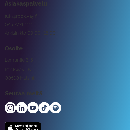
Asiakaspalvelu
tuki@rockway.fi
045 7731 1111
Arkisin klo 09:00 -15:00
Osoite
Lemuntie 3-5
Rockway Oy
00510 Helsinki
Seuraa meitä