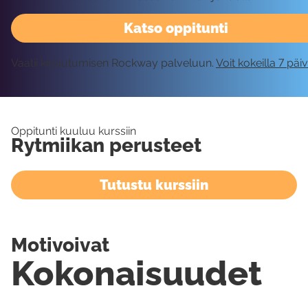
Katso oppitunti
Vaatii kirjautumisen Rockway palveluun.
Voit kokeilla 7 päi
Oppitunti kuuluu kurssiin
Rytmiikan perusteet
Tutustu kurssiin
Motivoivat
Kokonaisuudet