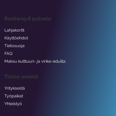
Rockway.fi palvelu
Lahjakortit
Käyttöehdot
Tietosuoja
FAQ
Maksu kulttuuri- ja virike-eduilla
Tietoa meistä
Yrityksestä
Työpaikat
Yhteistyö