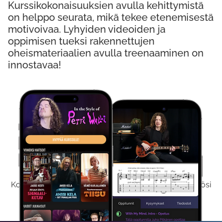
Kurssikokonaisuuksien avulla kehittymistä
on helppo seurata, mikä tekee etenemisestä
motivoivaa. Lyhyiden videoiden ja
oppimisen tueksi rakennettujen
oheismateriaalien avulla treenaaminen on
innostavaa!
Kokeile Ilmaiseksi
Kokeilemalla ilmaiseksi saat koko sisältömme käyttöösi
viikon ajaksi.