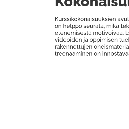
Kokonaisu
Kurssikokonaisuuksien avul
on helppo seurata, mikä te
etenemisestä motivoivaa. 
videoiden ja oppimisen tue
rakennettujen oheismateria
treenaaminen on innostava