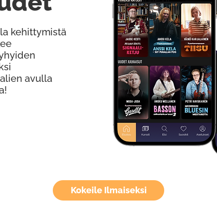
udet
la kehittymistä
kee
Lyhyiden
ksi
alien avulla
a!
Kokeile Ilmaiseksi