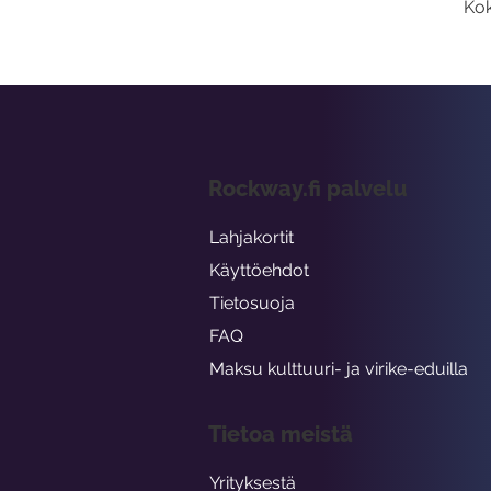
Kok
Rockway.fi palvelu
Lahjakortit
Käyttöehdot
Tietosuoja
FAQ
Maksu kulttuuri- ja virike-eduilla
Tietoa meistä
Yrityksestä