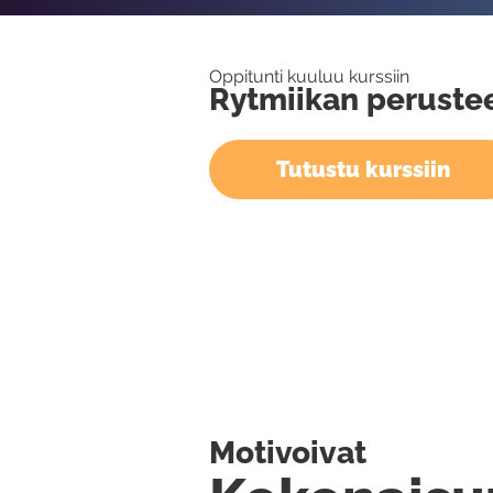
Oppitunti kuuluu kurssiin
Rytmiikan peruste
Tutustu kurssiin
Motivoivat