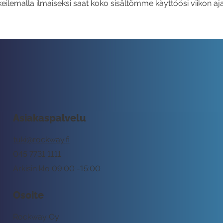
eilemalla ilmaiseksi saat koko sisältömme käyttöösi viikon aja
Asiakaspalvelu
tuki@rockway.fi
045 7731 1111
Arkisin klo 09:00 -15:00
Osoite
Rockway Oy