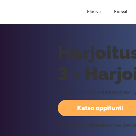
Etusivu
Kurssit
Harjoitu
3 - Harjo
Tällä oppitunnilla soitetaan toisen 
Katso oppitunti
Vaatii kirjautumisen Rockway palv