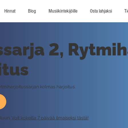
Hinnat
Blog
Musiikintekijöille
Osta lahjaksi
Ti
ssarja 2, Rytmih
itus
rytmiharjoitussarjan kolmas harjoitus.
eluun.
Voit kokeilla 7 päivää ilmaiseksi tästä!