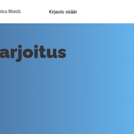
etoa Meistä
Kirjaudu sisään
arjoitus