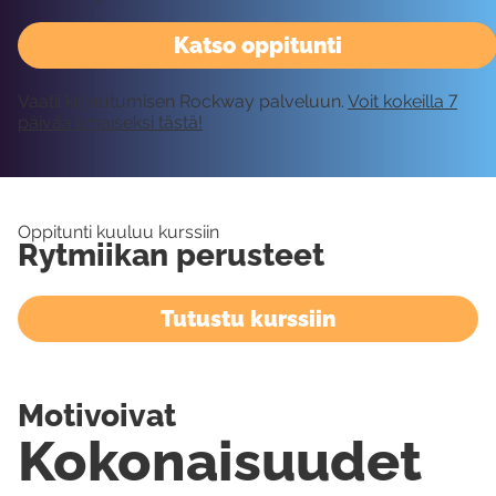
Katso oppitunti
Vaatii kirjautumisen Rockway palveluun.
Voit kokeilla 7
päivää ilmaiseksi tästä!
Oppitunti kuuluu kurssiin
Rytmiikan perusteet
Tutustu kurssiin
Motivoivat
Kokonaisuudet