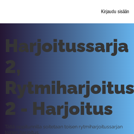
Kirjaudu sisään
Harjoitussarja
2,
Rytmiharjoitu
2 - Harjoitus
Tällä oppitunnilla soitetaan toisen rytmiharjoitussarjan
toinen harjoitus.