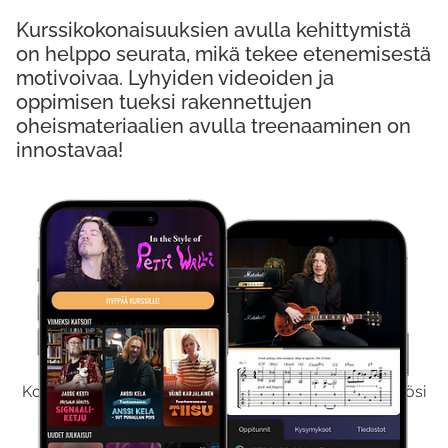
Kurssikokonaisuuksien avulla kehittymistä
on helppo seurata, mikä tekee etenemisestä
motivoivaa. Lyhyiden videoiden ja
oppimisen tueksi rakennettujen
oheismateriaalien avulla treenaaminen on
innostavaa!
Kokeile Ilmaiseksi
Kokeilemalla ilmaiseksi saat koko sisältömme käyttöösi
viikon ajaksi.