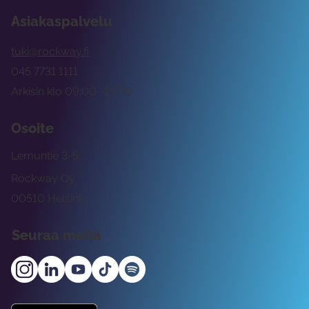
Asiakaspalvelu
tuki@rockway.fi
045 7731 1111
Arkisin klo 09:00 -15:00
Osoite
Lemuntie 3-5
Rockway Oy
00510 Helsinki
Seuraa meitä