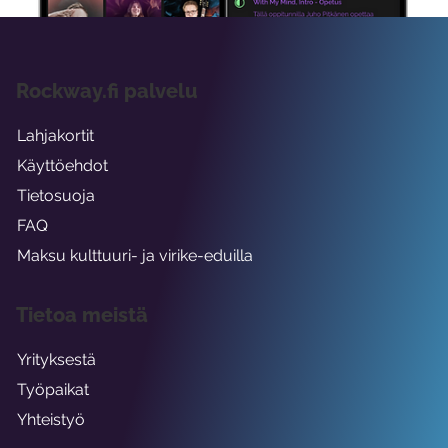
Rockway.fi palvelu
Lahjakortit
Käyttöehdot
Tietosuoja
FAQ
Maksu kulttuuri- ja virike-eduilla
Tietoa meistä
Yrityksestä
Työpaikat
Yhteistyö