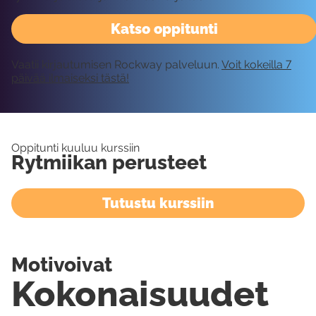
Katso oppitunti
Vaatii kirjautumisen Rockway palveluun.
Voit kokeilla 7
päivää ilmaiseksi tästä!
Oppitunti kuuluu kurssiin
Rytmiikan perusteet
Tutustu kurssiin
Motivoivat
Kokonaisuudet