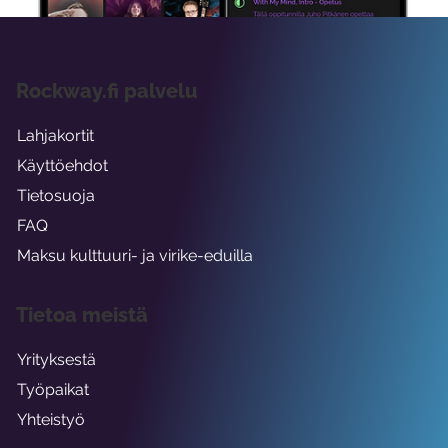
Rockway.fi palvelu
Lahjakortit
Käyttöehdot
Tietosuoja
FAQ
Maksu kulttuuri- ja virike-eduilla
Tietoa meistä
Yrityksestä
Työpaikat
Yhteistyö