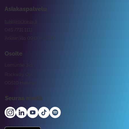
Asiakaspalvelu
tuki@rockway.fi
045 7731 1111
Arkisin klo 09:00 -15:00
Osoite
Lemuntie 3-5
Rockway Oy
00510 Helsinki
Seuraa meitä