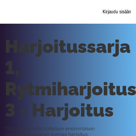
Kirjaudu sisään
Harjoitussarja
1,
Rytmiharjoitu
3 - Harjoitus
Tällä oppitunnilla soitetaan ensimmäisen
rytmiharjoitussarjan kolmas harjoitus.