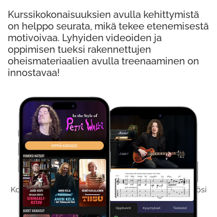
Kurssikokonaisuuksien avulla kehittymistä
on helppo seurata, mikä tekee etenemisestä
motivoivaa. Lyhyiden videoiden ja
oppimisen tueksi rakennettujen
oheismateriaalien avulla treenaaminen on
innostavaa!
Kokeile Ilmaiseksi
Kokeilemalla ilmaiseksi saat koko sisältömme käyttöösi
viikon ajaksi.