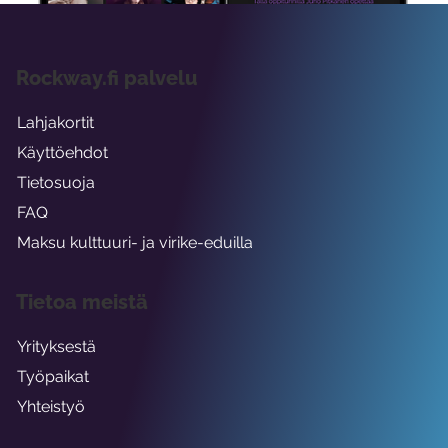
Rockway.fi palvelu
Lahjakortit
Käyttöehdot
Tietosuoja
FAQ
Maksu kulttuuri- ja virike-eduilla
Tietoa meistä
Yrityksestä
Työpaikat
Yhteistyö