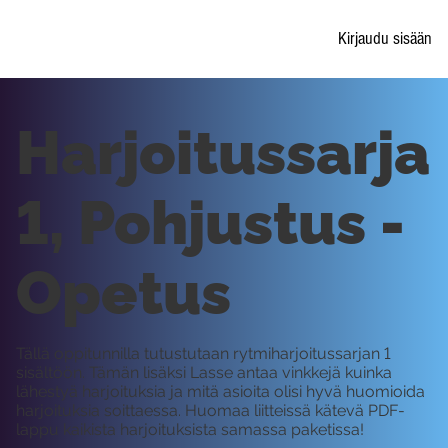
Kirjaudu sisään
Harjoitussarja
1, Pohjustus -
Opetus
Tällä oppitunnilla tutustutaan rytmiharjoitussarjan 1
sisältöön. Tämän lisäksi Lasse antaa vinkkejä kuinka
lähestyä harjoituksia ja mitä asioita olisi hyvä huomioida
harjoituksia soittaessa. Huomaa liitteissä kätevä PDF-
lappu kaikista harjoituksista samassa paketissa!