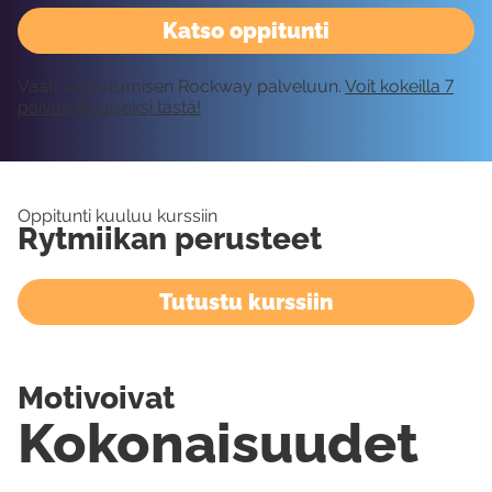
Katso oppitunti
Vaatii kirjautumisen Rockway palveluun.
Voit kokeilla 7
päivää ilmaiseksi tästä!
Oppitunti kuuluu kurssiin
Rytmiikan perusteet
Tutustu kurssiin
Motivoivat
Kokonaisuudet