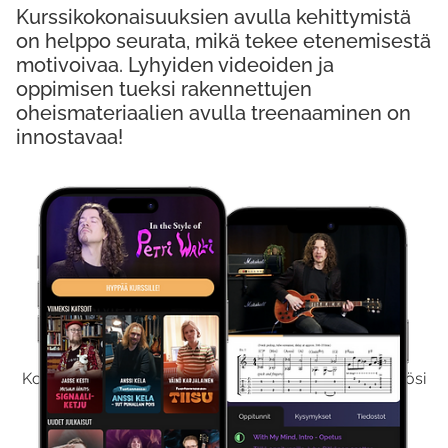
Kurssikokonaisuuksien avulla kehittymistä
on helppo seurata, mikä tekee etenemisestä
motivoivaa. Lyhyiden videoiden ja
oppimisen tueksi rakennettujen
oheismateriaalien avulla treenaaminen on
innostavaa!
Kokeile Ilmaiseksi
Kokeilemalla ilmaiseksi saat koko sisältömme käyttöösi
viikon ajaksi.