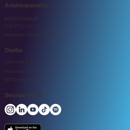
Asiakaspalvelu
tuki@rockway.fi
045 7731 1111
Arkisin klo 09:00 -15:00
Osoite
Lemuntie 3-5
Rockway Oy
00510 Helsinki
Seuraa meitä