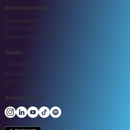
Asiakaspalvelu
tuki@rockway.fi
045 7731 1111
Arkisin klo 09:00 -15:00
Osoite
Lemuntie 3-5
Rockway Oy
00510 Helsinki
Seuraa meitä