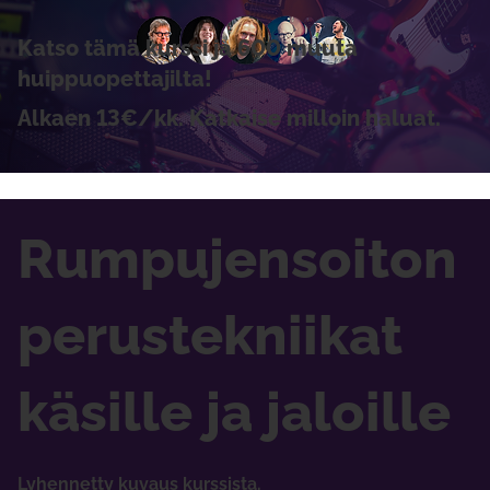
Katso tämä kurssi ja 600 muuta
huippuopettajilta!
Alkaen 13€/kk. Katkaise milloin haluat.
Rumpujensoiton
perustekniikat
käsille ja jaloille
Lyhennetty kuvaus kurssista.