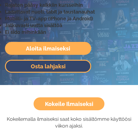
Rajaton pääsy kaikkiin kursseihin
Ladattavat nuoti, tabit ja taustanauhat
Mobiili- ja TV-app (iPhone ja Android)
Jatkuvasti uutta sisältöä
Ei sido mihinkään
Aloita ilmaiseksi
Osta lahjaksi
Kokeile Ilmaiseksi
Kokeilemalla ilmaiseksi saat koko sisältömme käyttöösi
viikon ajaksi.